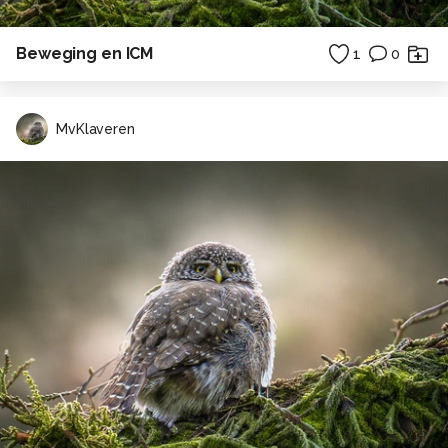
Beweging en ICM
1
0
MvKlaveren