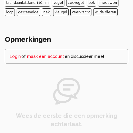
brandpuntafstand 110mm
vogel
zeevogel
bek
meeuwen
loop
gewervelde
nek
vleugel
veerkracht
wilde dieren
Opmerkingen
Login
of
maak een account
en discussieer mee!
Wees de eerste die een opmerking
achterlaat.