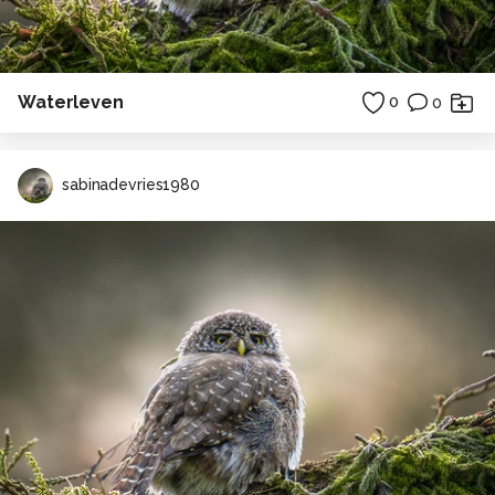
Waterleven
0
0
sabinadevries1980