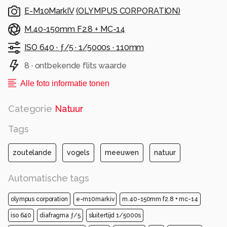
E-M10MarkIV
(
OLYMPUS CORPORATION
)
M.40-150mm F2.8 + MC-14
ISO 640 ·
ƒ/5 ·
1/5000s ·
110mm
8 · ontbekende flits waarde
Alle foto informatie tonen
Categorie
Natuur
Tags
zoutelande
vogels
meeuwen
natuur
Automatische tags
olympus corporation
e-m10markiv
m.40-150mm f2.8 + mc-14
iso 640
diafragma ƒ/5
sluitertijd 1/5000s