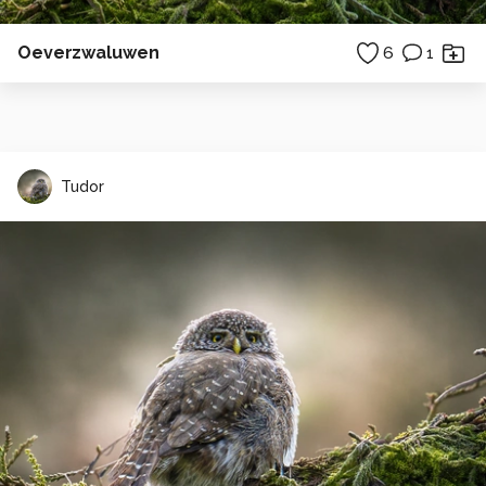
Oeverzwaluwen
6
1
Tudor