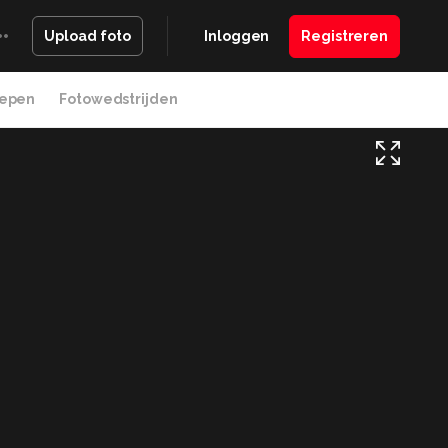
Inloggen
Registreren
Upload foto
epen
Fotowedstrijden