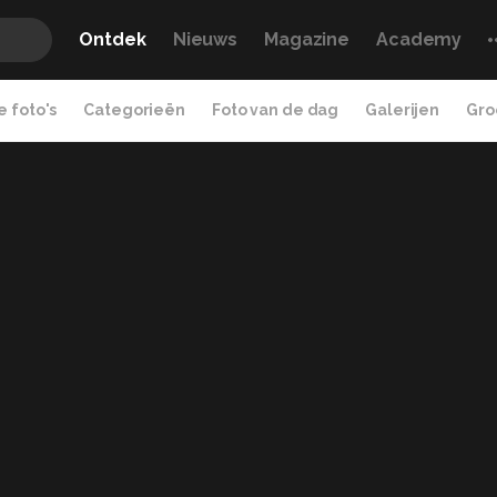
Ontdek
Nieuws
Magazine
Academy
 foto's
Categorieën
Foto van de dag
Galerijen
Gro