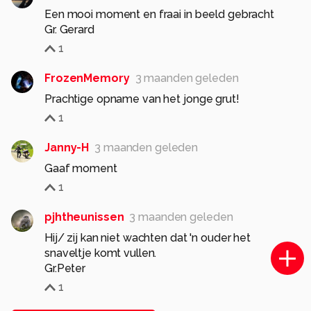
Een mooi moment en fraai in beeld gebracht
Gr. Gerard
1
FrozenMemory
3 maanden geleden
Prachtige opname van het jonge grut!
1
Janny-H
3 maanden geleden
1
pjhtheunissen
3 maanden geleden
Hij/ zij kan niet wachten dat 'n ouder het
snaveltje komt vullen.
Gr.Peter
1