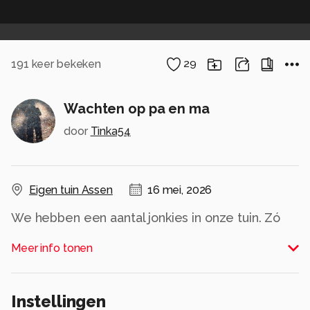
191
keer bekeken
29
Wachten op pa en ma
door
Tinka54
Eigen tuin Assen
16 mei, 2026
We hebben een aantal jonkies in onze tuin. Zó
leuk om te zien. Deze jonge huismus zat rustig
Meer info tonen
te wachten tot het weer gevoerd zou worden.
Alle rechten voorbehouden
Instellingen