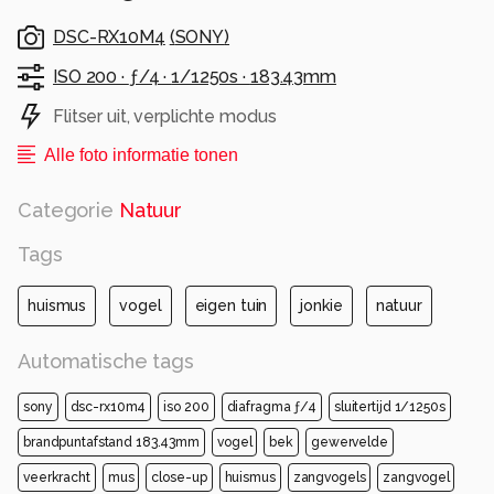
DSC-RX10M4
(
SONY
)
ISO 200 ·
ƒ/4 ·
1/1250s ·
183.43mm
Flitser uit, verplichte modus
Alle foto informatie tonen
Categorie
Natuur
Tags
huismus
vogel
eigen tuin
jonkie
natuur
Automatische tags
sony
dsc-rx10m4
iso 200
diafragma ƒ/4
sluitertijd 1/1250s
brandpuntafstand 183.43mm
vogel
bek
gewervelde
veerkracht
mus
close-up
huismus
zangvogels
zangvogel