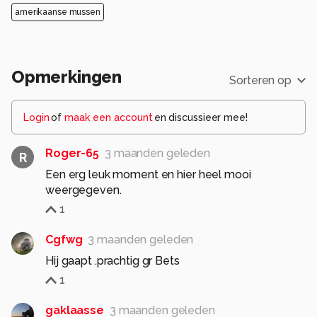
amerikaanse mussen
Opmerkingen
Sorteren op
Login
of
maak een account
en discussieer mee!
Roger-65
3 maanden geleden
R
Een erg leuk moment en hier heel mooi
weergegeven.
1
Cgfwg
3 maanden geleden
Hij gaapt .prachtig gr Bets
1
gaklaasse
3 maanden geleden