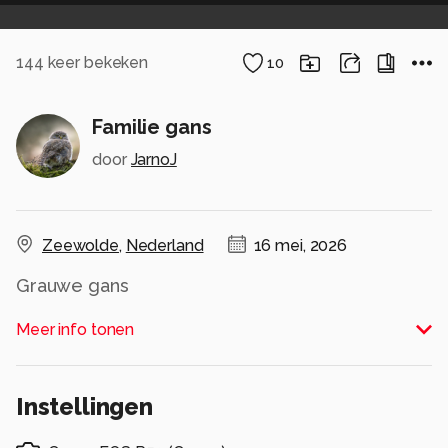
144
keer bekeken
10
Familie gans
door
JarnoJ
Zeewolde
,
Nederland
16 mei, 2026
Grauwe gans
Alle rechten voorbehouden
Meer info tonen
Instellingen