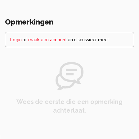
Opmerkingen
Login
of
maak een account
en discussieer mee!
Wees de eerste die een opmerking
achterlaat.