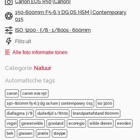
Canon EOS R50
(
Canon
)
150-600mm F5-6.3 DG OS HSM | Contemporary
015
ISO 3200 ·
ƒ/8 ·
1/800s ·
600mm
Flits uit
Alle foto informatie tonen
Categorie
Natuur
Automatische tags
canon
canon eos r50
150-600mm f5-6.3 dg os hsm | contemporary 015
iso 3200
diafragma ƒ/8
sluitertijd 1/800s
brandpuntafstand 600mm
vogel
gewervelde
grasland
ecoregio
wilde dieren
eenden
bek
grassen
prairie
steppe