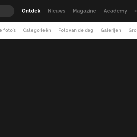
Ontdek
Nieuws
Magazine
Academy
 foto's
Categorieën
Foto van de dag
Galerijen
Gro