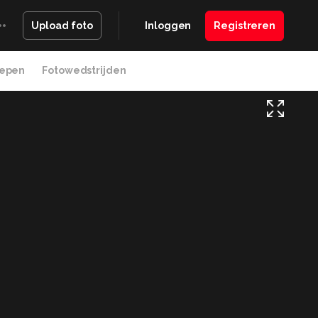
Inloggen
Registreren
Upload foto
epen
Fotowedstrijden