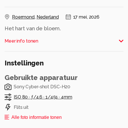
Roermond
,
Nederland
17 mei, 2026
Het hart van de bloem.
Alle rechten voorbehouden
Meer info tonen
Instellingen
Gebruikte apparatuur
Sony Cyber-shot DSC-H20
ISO 80 ·
ƒ/4.6 ·
1/45s ·
4mm
Flits uit
Alle foto informatie tonen