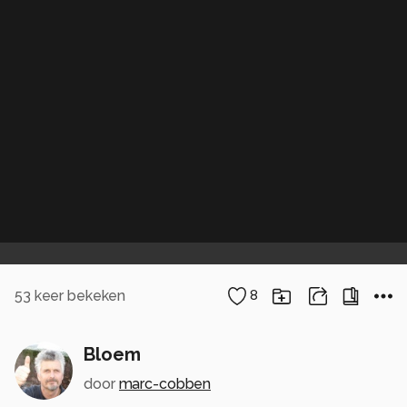
53
keer bekeken
8
Bloem
door
marc-cobben