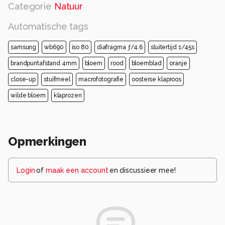
Categorie
Natuur
Automatische tags
samsung
wb690
iso 80
diafragma ƒ/4.6
sluitertijd 1/45s
brandpuntafstand 4mm
bloem
rood
bloemblad
oranje
close-up
stuifmeel
macrofotografie
oosterse klaproos
wilde bloem
klaprozen
Opmerkingen
Login
of
maak een account
en discussieer mee!