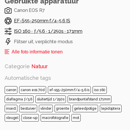
Gebruikte apparatuur
Canon EOS R7
EF-S55-250mm f/4-5.6 IS
ISO 160 ·
ƒ/5.6 ·
1/250s ·
171mm
Flitser uit, verplichte modus
Alle foto informatie tonen
Categorie
Natuur
Automatische tags
canon
canon eos 70d
ef-s55-250mm f/4-5.6 is
iso 160
diafragma ƒ/5.6
sluitertijd 1/250s
brandpuntafstand 171mm
insect
bestuiver
vlinder
groente
geleedpotige
lepidoptera
vleugel
close-up
macrofotografie
mot