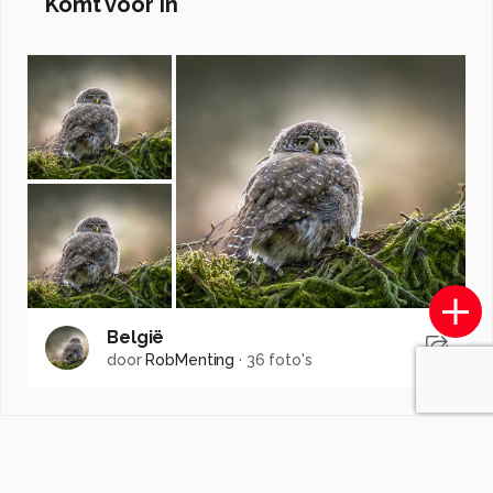
Komt voor in
België
door
RobMenting
·
36 foto's
Soortgelijke foto's