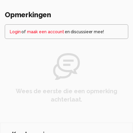
Opmerkingen
Login
of
maak een account
en discussieer mee!
Wees de eerste die een opmerking
achterlaat.