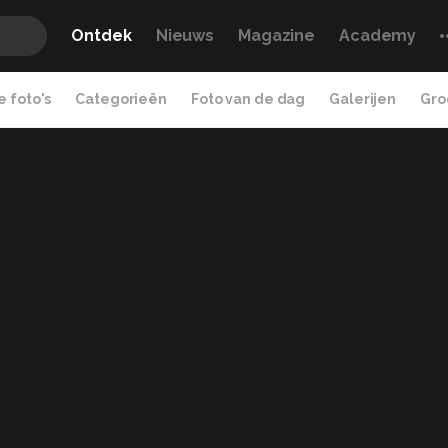
Ontdek
Nieuws
Magazine
Academy
 foto's
Categorieën
Foto van de dag
Galerijen
Gro