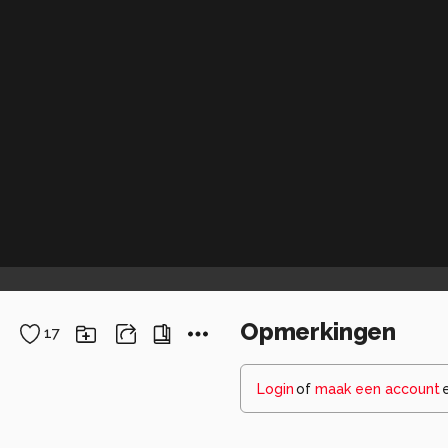
Opmerkingen
17
Login
of
maak een account