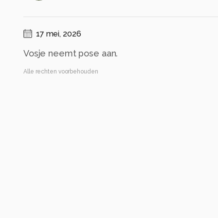
17 mei, 2026
Vosje neemt pose aan.
Alle rechten voorbehouden
Instellingen
Canon EOS R7
(
Canon
)
RF200-800mm F6.3-9 IS USM
ISO 1600 ·
ƒ/8 ·
1/2000s ·
324mm
Flits uit
Alle foto informatie tonen