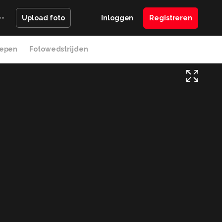
Inloggen
Registreren
Upload foto
epen
Fotowedstrijden