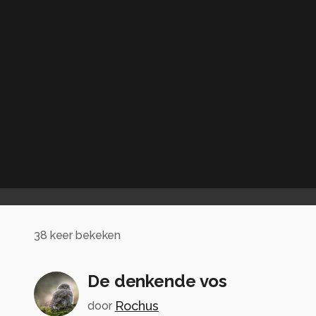
38
keer bekeken
De denkende vos
Rochus
door