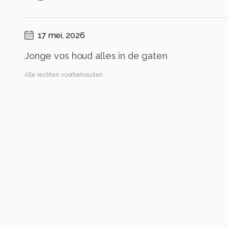
17 mei, 2026
Jonge vos houd alles in de gaten
Alle rechten voorbehouden
Instellingen
Canon EOS R7
(
Canon
)
RF200-800mm F6.3-9 IS USM
ISO 1250 ·
ƒ/9 ·
1/2000s ·
742mm
Flits uit
Alle foto informatie tonen