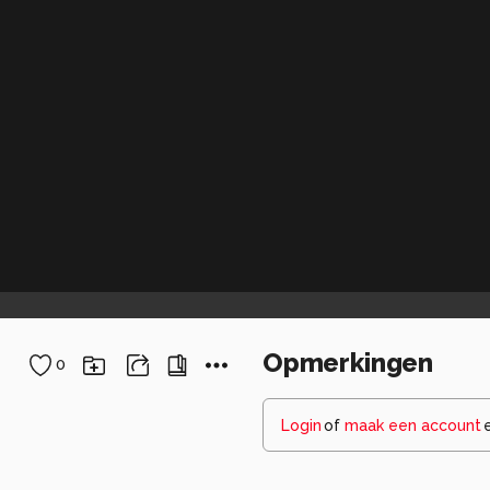
Opmerkingen
0
Login
of
maak een account