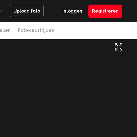
Inloggen
Registreren
Upload foto
epen
Fotowedstrijden