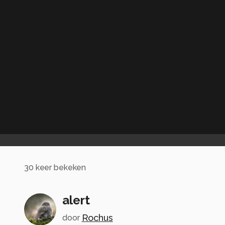
30
keer bekeken
alert
Rochus
door