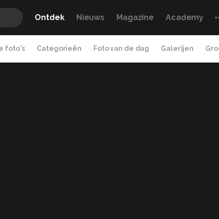
Ontdek
Nieuws
Magazine
Academy
 foto's
Categorieën
Foto van de dag
Galerijen
Gro