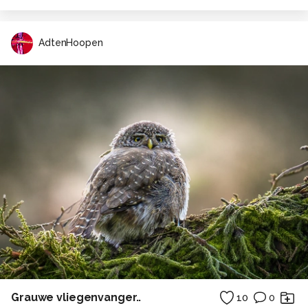
AdtenHoopen
Grauwe vliegenvanger..
10
0