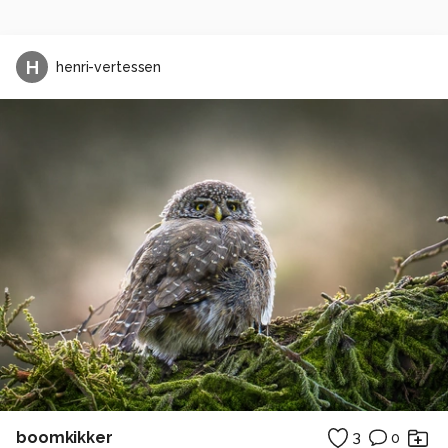
H
henri-vertessen
boomkikker
3
0