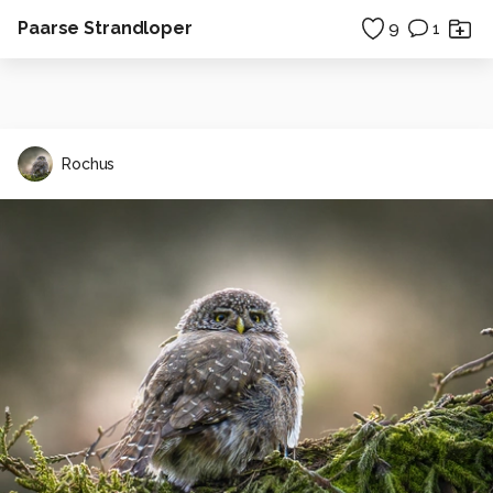
Paarse Strandloper
9
1
Rochus