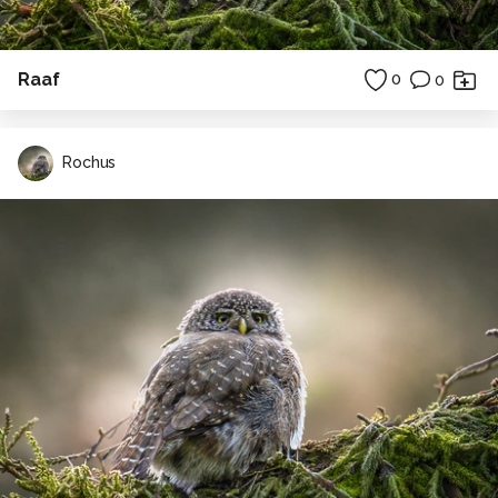
Raaf
0
0
Rochus