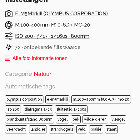
E-M5MarkIII
(
OLYMPUS CORPORATION
)
M.100-400mm F5.0-6.3 + MC-20
ISO 200 ·
ƒ/13 ·
1/160s ·
800mm
72 · ontbekende flits waarde
Alle foto informatie tonen
Categorie
Natuur
Automatische tags
olympus corporation
e-m5markiii
m.100-400mm f5.0-6.3 + mc-20
iso 200
diafragma ƒ/13
sluitertijd 1/160s
brandpuntafstand 800mm
vogel
bek
wilde dieren
vleugel
veerkracht
landdier
strandvogels
veld
prairie
staart