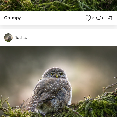
Grumpy
2
0
Rochus