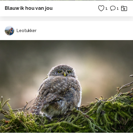
Blauw ik hou van jou
1
1
Leotukker