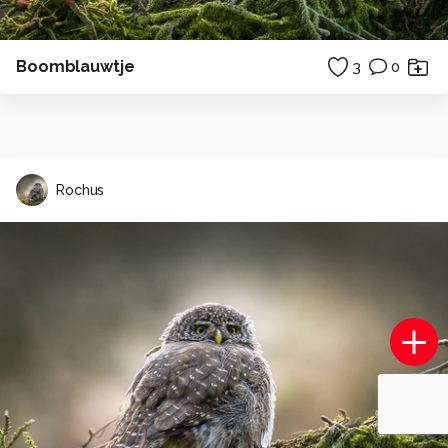
Boomblauwtje
3
0
Rochus