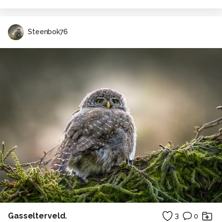
Steenbok76
Gasselterveld.
3
0