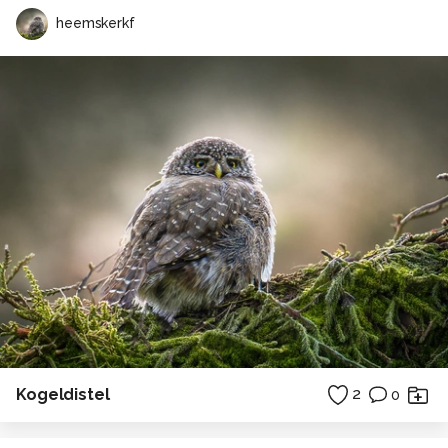
heemskerkf
Kogeldistel
2
0