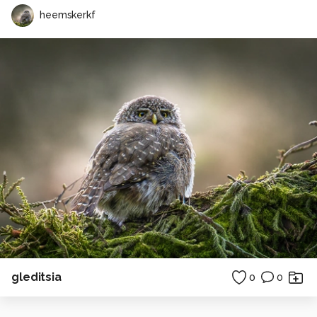
heemskerkf
gleditsia
0
0