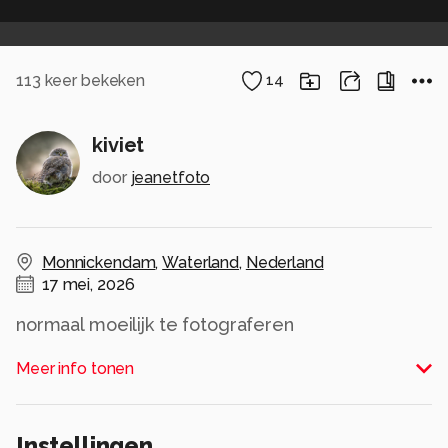
113
keer bekeken
14
kiviet
door
jeanetfoto
Monnickendam
,
Waterland
,
Nederland
17 mei, 2026
normaal moeilijk te fotograferen
deze ging er mooi bij zitten
Meer info tonen
Alle rechten voorbehouden
Instellingen