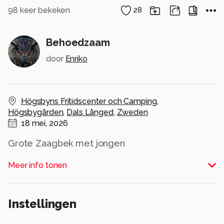
98
keer bekeken
28
Behoedzaam
door
Enriko
Högsbyns Fritidscenter och Camping
,
Högsbygården
,
Dals Långed
,
Zweden
18 mei, 2026
Grote Zaagbek met jongen
Alle rechten voorbehouden
Meer info tonen
Instellingen