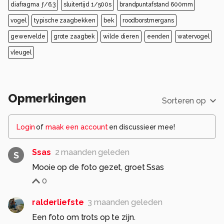
diafragma ƒ/6.3
sluitertijd 1/500s
brandpuntafstand 600mm
vogel
typische zaagbekken
bek
roodborstmergans
gewervelde
grote zaagbek
wilde dieren
eenden
watervogel
vleugel
Opmerkingen
Sorteren op
Login
of
maak een account
en discussieer mee!
Ssas
2 maanden geleden
S
Mooie op de foto gezet, groet Ssas
0
ralderliefste
3 maanden geleden
Een foto om trots op te zijn.