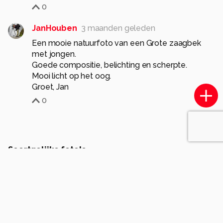
0
JanHouben
3 maanden geleden
Een mooie natuurfoto van een Grote zaagbek
met jongen.
Goede compositie, belichting en scherpte.
Mooi licht op het oog.
Groet, Jan
0
Soortgelijke foto's
MichL