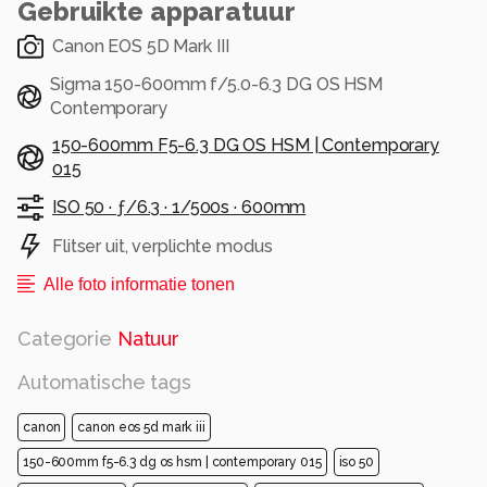
Gebruikte apparatuur
Canon EOS 5D Mark III
Sigma 150-600mm f/5.0-6.3 DG OS HSM
Contemporary
150-600mm F5-6.3 DG OS HSM | Contemporary
015
ISO 50 ·
ƒ/6.3 ·
1/500s ·
600mm
Flitser uit, verplichte modus
Alle foto informatie tonen
Categorie
Natuur
Automatische tags
canon
canon eos 5d mark iii
150-600mm f5-6.3 dg os hsm | contemporary 015
iso 50