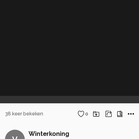
38
keer bekeken
0
Winterkoning