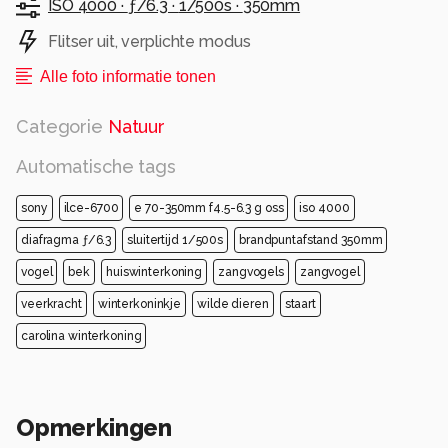
ISO 4000 ·
ƒ/6.3 ·
1/500s ·
350mm
Flitser uit, verplichte modus
Alle foto informatie tonen
Categorie
Natuur
Automatische tags
sony
ilce-6700
e 70-350mm f4.5-6.3 g oss
iso 4000
diafragma ƒ/6.3
sluitertijd 1/500s
brandpuntafstand 350mm
vogel
bek
huiswinterkoning
zangvogels
zangvogel
veerkracht
winterkoninkje
wilde dieren
staart
carolina winterkoning
Opmerkingen