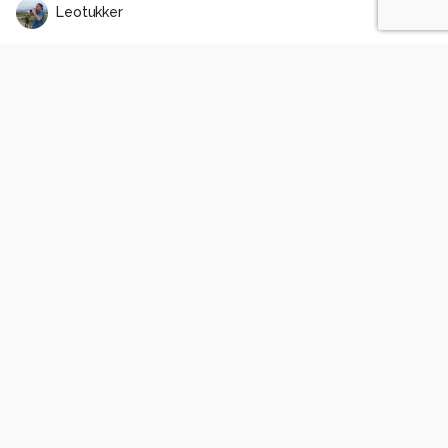
Leotukker
Paarse Strandloper
2
1