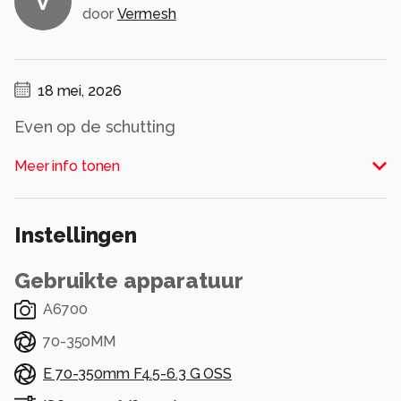
V
door
Vermesh
18 mei, 2026
Even op de schutting
Alle rechten voorbehouden
Meer info tonen
Instellingen
Gebruikte apparatuur
A6700
70-350MM
E 70-350mm F4.5-6.3 G OSS