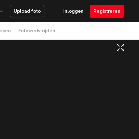
Inloggen
Registreren
Upload foto
epen
Fotowedstrijden