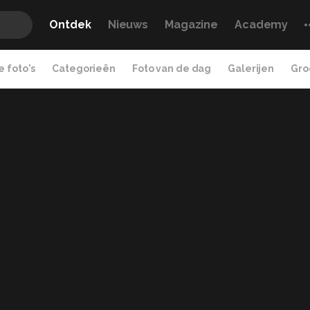
Ontdek
Nieuws
Magazine
Academy
 foto's
Categorieën
Foto van de dag
Galerijen
Gro