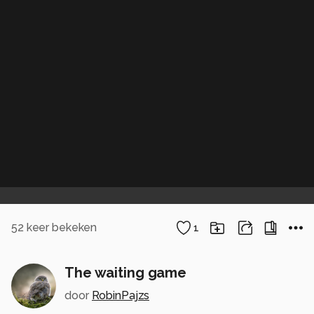
52
keer bekeken
1
The waiting game
door
RobinPajzs