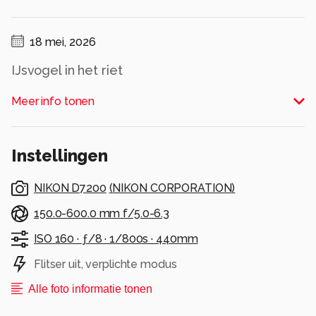
18 mei, 2026
IJsvogel in het riet
Alle rechten voorbehouden
Meer info tonen
Instellingen
NIKON D7200
(
NIKON CORPORATION
)
150.0-600.0 mm f/5.0-6.3
ISO 160 ·
ƒ/8 ·
1/800s ·
440mm
Flitser uit, verplichte modus
Alle foto informatie tonen