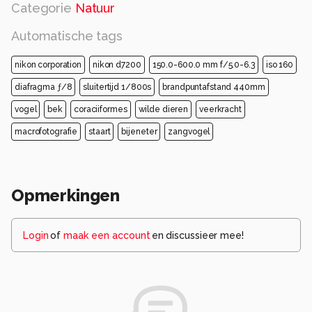
Categorie
Natuur
Automatische tags
nikon corporation
nikon d7200
150.0-600.0 mm f/5.0-6.3
iso 160
diafragma ƒ/8
sluitertijd 1/800s
brandpuntafstand 440mm
vogel
bek
coraciiformes
wilde dieren
veerkracht
macrofotografie
staart
bijeneter
zangvogel
Opmerkingen
Login
of
maak een account
en discussieer mee!