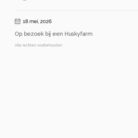
18 mei, 2026
Op bezoek bij een Huskyfarm
Alle rechten voorbehouden
Instellingen
NIKON D850
(
NIKON CORPORATION
)
TAMRON SP 24-70mm F/2.8 Di VC USD G2 A032
ISO 400 ·
ƒ/7.1 ·
1/2500s ·
26mm
Flits uit
Alle foto informatie tonen