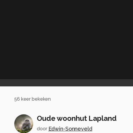
56
keer bekeken
Oude woonhut Lapland
Edwin-Sonneveld
door