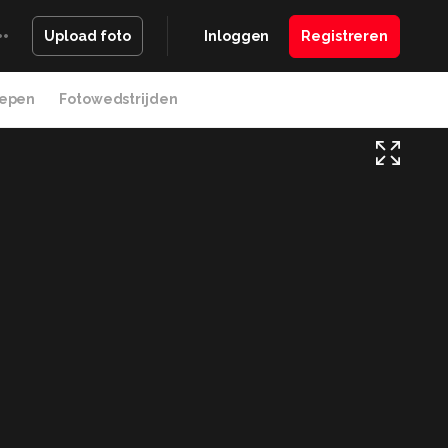
Inloggen
Registreren
Upload foto
epen
Fotowedstrijden