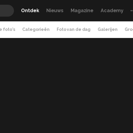
Ontdek
Nieuws
Magazine
Academy
 foto's
Categorieën
Foto van de dag
Galerijen
Gro