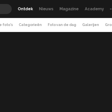
Ontdek
Nieuws
Magazine
Academy
 foto's
Categorieën
Foto van de dag
Galerijen
Gro