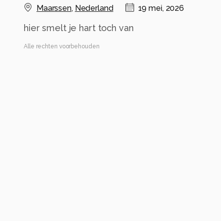
Maarssen
,
Nederland
19 mei, 2026
hier smelt je hart toch van
Alle rechten voorbehouden
Instellingen
Gebruikte apparatuur
Canon eos R6 III
RF 100-500
Alle foto informatie tonen
Categorie
Natuur
Automatische tags