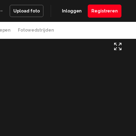
Inloggen
Registreren
Upload foto
epen
Fotowedstrijden