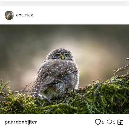
opa-niek
paardenbijter
5
1