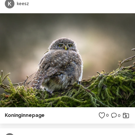
K
keesz
Koninginnepage
0
0