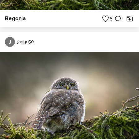
Begonia
5
1
J
jango50