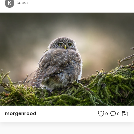
K
keesz
morgenrood
0
0