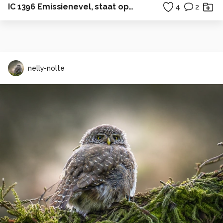
IC 1396 Emissienevel, staat op ongeveer 2.400 lichtjaar van de Aarde
4
2
nelly-nolte