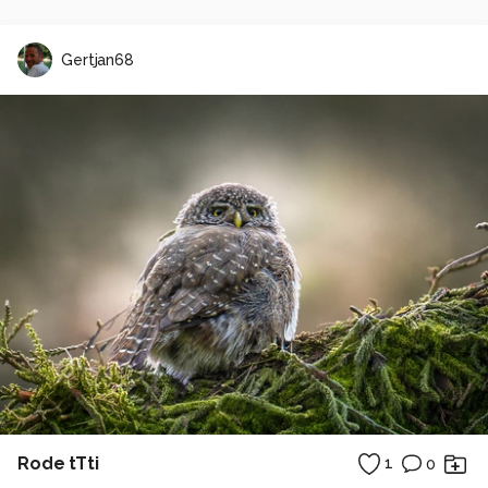
Gertjan68
Rode tTti
1
0