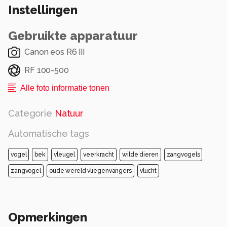
Instellingen
Gebruikte apparatuur
Canon eos R6 III
RF 100-500
Alle foto informatie tonen
Categorie
Natuur
Automatische tags
vogel
bek
vleugel
veerkracht
wilde dieren
zangvogels
zangvogel
oude wereld vliegenvangers
vlucht
Opmerkingen