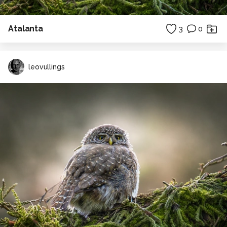
Atalanta
3
0
leovullings