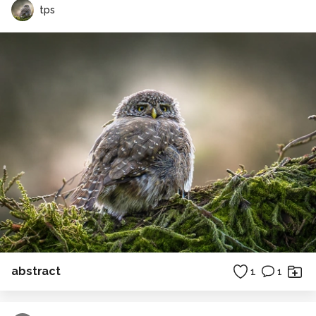
tps
abstract
1
1