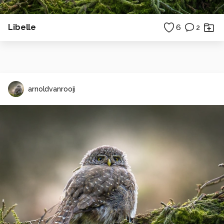
Libelle
6
2
arnoldvanrooij