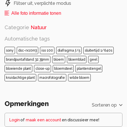
Flitser uit, verplichte modus
Alle foto informatie tonen
Categorie
Natuur
Automatische tags
sony
dsc-rx10m3
iso 100
diafragma ƒ/5
sluitertijd 1/640s
brandpuntafstand 32.39mm
bloem
bloemblad
geel
bloeiende plant
close-up
bloemsteel
plantenstengel
kruidachtige plant
macrofotografie
wilde bloem
Opmerkingen
Sorteren op
Login
of
maak een account
en discussieer mee!