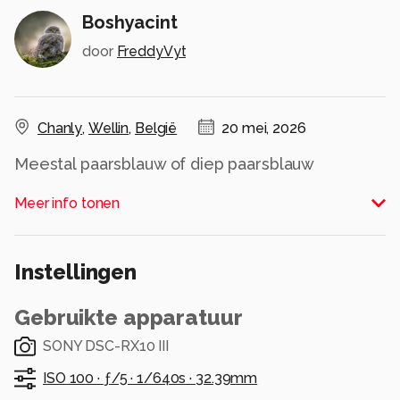
Boshyacint
door
FreddyVyt
Chanly
,
Wellin
,
België
20 mei, 2026
Meestal paarsblauw of diep paarsblauw
Sporadisch wit of roze
Meer info tonen
Alle rechten voorbehouden
Instellingen
Gebruikte apparatuur
SONY DSC-RX10 III
ISO 100 ·
ƒ/5 ·
1/640s ·
32.39mm