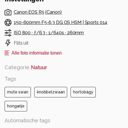
Canon EOS R5
(
Canon
)
150-600mm F5-6.3 DG OS HSM | Sports 014
ISO 800 ·
ƒ/6.3 ·
1/640s ·
260mm
Flits uit
Alle foto informatie tonen
Categorie
Natuur
Tags
mute swan
knobbelzwaan
hortobágy
hongarije
Automatische tags