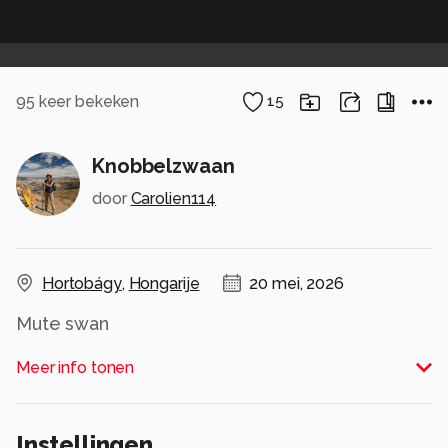
95
keer bekeken
15
Knobbelzwaan
door
Carolien114
Hortobágy
,
Hongarije
20 mei, 2026
Mute swan
Alle rechten voorbehouden
Meer info tonen
Instellingen