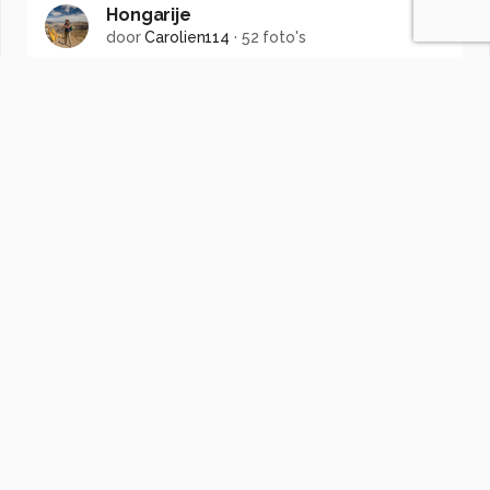
Hongarije
door
Carolien114
·
52 foto's
Soortgelijke foto's
frfotografienl