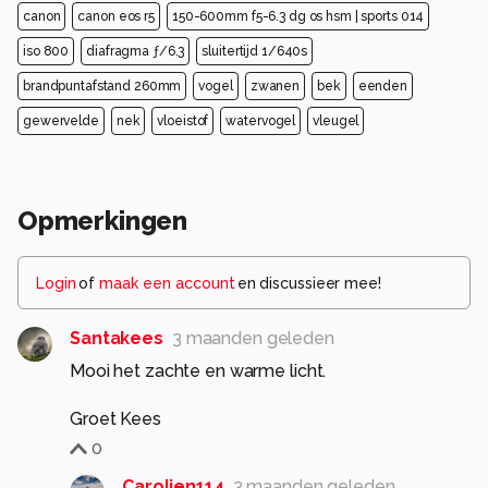
canon
canon eos r5
150-600mm f5-6.3 dg os hsm | sports 014
iso 800
diafragma ƒ/6.3
sluitertijd 1/640s
brandpuntafstand 260mm
vogel
zwanen
bek
eenden
gewervelde
nek
vloeistof
watervogel
vleugel
Opmerkingen
Login
of
maak een account
en discussieer mee!
Santakees
3 maanden geleden
Mooi het zachte en warme licht.
Groet Kees
0
Carolien114
3 maanden geleden