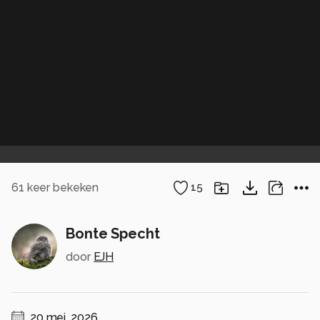
61
keer bekeken
15
Bonte Specht
door
EJH
20 mei, 2026