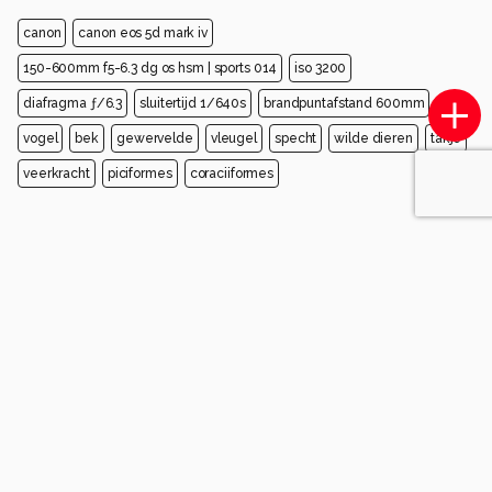
canon
canon eos 5d mark iv
150-600mm f5-6.3 dg os hsm | sports 014
iso 3200
diafragma ƒ/6.3
sluitertijd 1/640s
brandpuntafstand 600mm
vogel
bek
gewervelde
vleugel
specht
wilde dieren
takje
veerkracht
piciformes
coraciiformes
Opmerkingen
Sorteren op
Login
of
maak een account
en discussieer mee!
jvriens
3 maanden geleden
mooi beeld
0