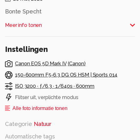
Bonte Specht
Alle rechten voorbehouden
Meer info tonen
Instellingen
Canon EOS 5D Mark IV
(
Canon
)
150-600mm F5-6.3 DG OS HSM | Sports 014
ISO 3200 ·
ƒ/6.3 ·
1/640s ·
600mm
Flitser uit, verplichte modus
Alle foto informatie tonen
Categorie
Natuur
Automatische tags