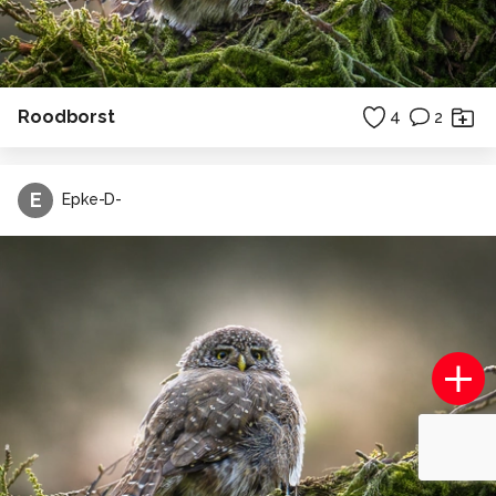
Roodborst
4
2
E
Epke-D-