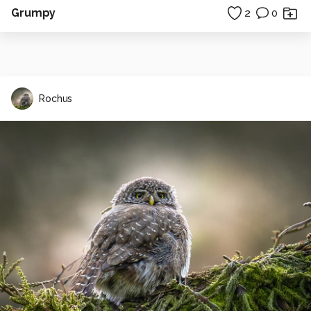
Grumpy
2
0
Rochus