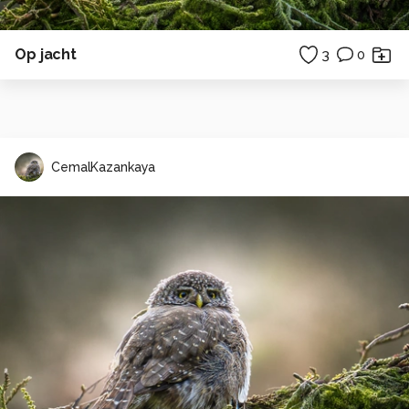
Op jacht
3
0
CemalKazankaya