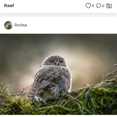
Raaf
0
0
Rochus