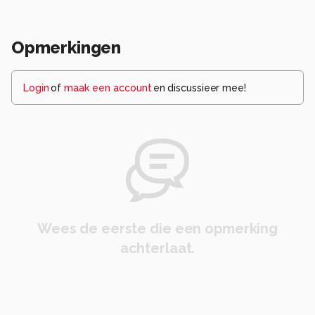
Opmerkingen
Login
of
maak een account
en discussieer mee!
Wees de eerste die een opmerking
achterlaat.