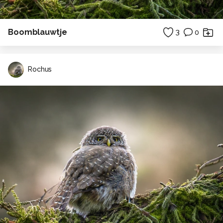
Boomblauwtje
3
0
Rochus