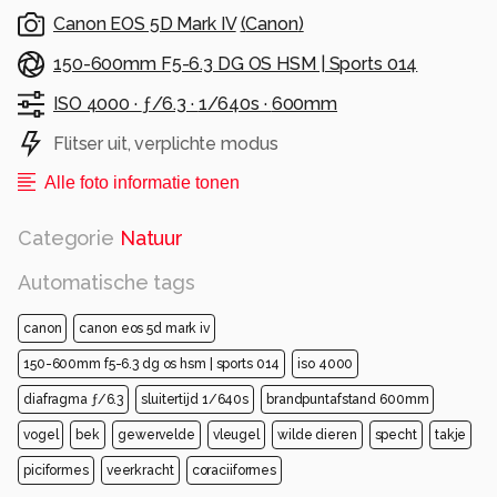
Canon EOS 5D Mark IV
(
Canon
)
150-600mm F5-6.3 DG OS HSM | Sports 014
ISO 4000 ·
ƒ/6.3 ·
1/640s ·
600mm
Flitser uit, verplichte modus
Alle foto informatie tonen
Categorie
Natuur
Automatische tags
canon
canon eos 5d mark iv
150-600mm f5-6.3 dg os hsm | sports 014
iso 4000
diafragma ƒ/6.3
sluitertijd 1/640s
brandpuntafstand 600mm
vogel
bek
gewervelde
vleugel
wilde dieren
specht
takje
piciformes
veerkracht
coraciiformes