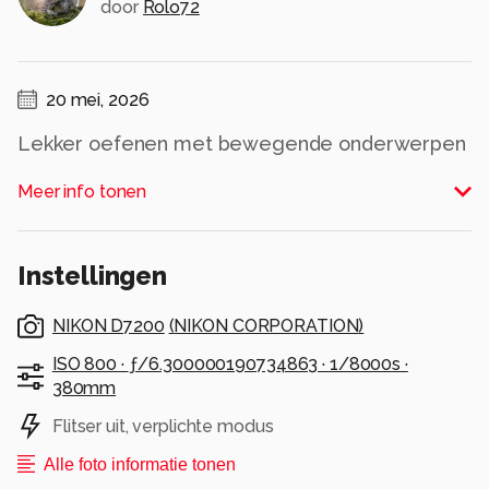
door
Rolo72
20 mei, 2026
Lekker oefenen met bewegende onderwerpen
in burst-mode vanuit mijn dakkapel
Meer info tonen
Alle rechten voorbehouden
Instellingen
NIKON D7200
(
NIKON CORPORATION
)
ISO 800 ·
ƒ/6.300000190734863 ·
1/8000s ·
380mm
Flitser uit, verplichte modus
Alle foto informatie tonen