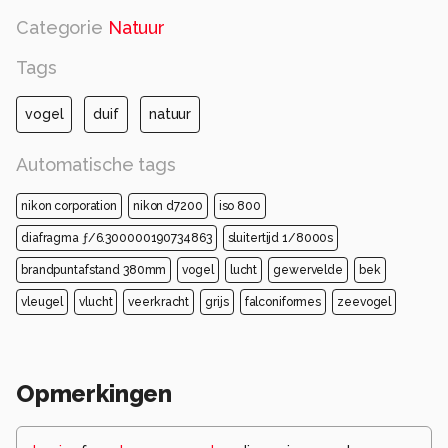
Categorie
Natuur
Tags
vogel
duif
natuur
Automatische tags
nikon corporation
nikon d7200
iso 800
diafragma ƒ/6.300000190734863
sluitertijd 1/8000s
brandpuntafstand 380mm
vogel
lucht
gewervelde
bek
vleugel
vlucht
veerkracht
grijs
falconiformes
zeevogel
Opmerkingen