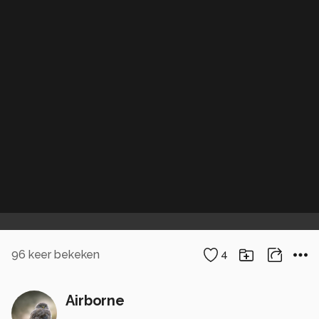
96
keer bekeken
4
Airborne