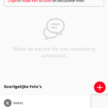
Login
of
maak een account
en discussieer mee!
Wees de eerste die een opmerking
achterlaat.
Soortgelijke foto's
K
keesz