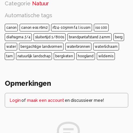
Categorie
Natuur
Automatische tags
canon
canon eos r6m2
rf24-105mm f4 l is usm
iso 100
diafragma ƒ/4
sluitertijd 1/800s
brandpuntafstand 24mm
berg
water
bergachtige landvormen
waterbronnen
waterlichaam
tarn
natuurlijk landschap
bergketen
hoogland
wildernis
Opmerkingen
Login
of
maak een account
en discussieer mee!