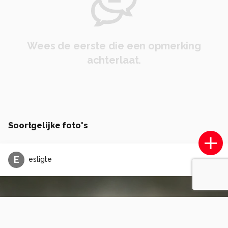
Wees de eerste die een opmerking
achterlaat.
Soortgelijke foto's
E
esligte