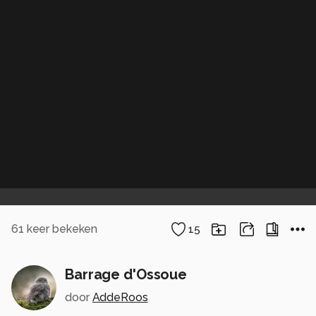
61
keer bekeken
15
Barrage d'Ossoue
door
AddeRoos