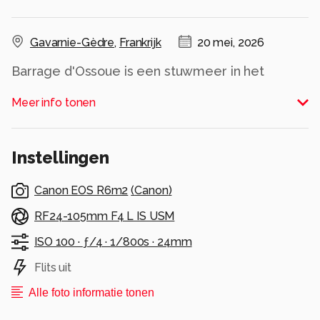
Gavarnie-Gèdre
,
Frankrijk
20 mei, 2026
Barrage d'Ossoue is een stuwmeer in het
Franse Pyreneeëngebergte, gelegen in het
Meer info tonen
departement Hautes -Pyrénées, met de hoge
toppen van Vignemale op de achtergrond.
Alle rechten voorbehouden
Instellingen
Canon EOS R6m2
(
Canon
)
RF24-105mm F4 L IS USM
ISO 100 ·
ƒ/4 ·
1/800s ·
24mm
Flits uit
Alle foto informatie tonen