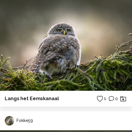
Langs het Eemskanaal
1
0
Fokke59