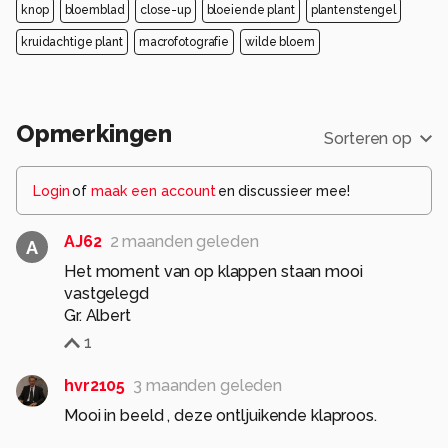
knop
bloemblad
close-up
bloeiende plant
plantenstengel
kruidachtige plant
macrofotografie
wilde bloem
Opmerkingen
Sorteren op
Login
of
maak een account
en discussieer mee!
AJ62
2 maanden geleden
A
Het moment van op klappen staan mooi
vastgelegd
Gr. Albert
1
hvr2105
3 maanden geleden
Mooi in beeld , deze ontljuikende klaproos.