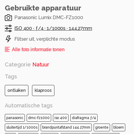
Gebruikte apparatuur
Groet Jan
Panasonic Lumix DMC-FZ1000
Alle rechten voorbehouden
ISO 400 ·
ƒ/4 ·
1/1000s ·
144.27mm
Flitser uit, verplichte modus
Alle foto informatie tonen
Categorie
Natuur
Tags
ontluiken
klaproos
Automatische tags
panasonic
dmc-fz1000
iso 400
diafragma ƒ/4
sluitertijd 1/1000s
brandpuntafstand 144.27mm
groente
bloem