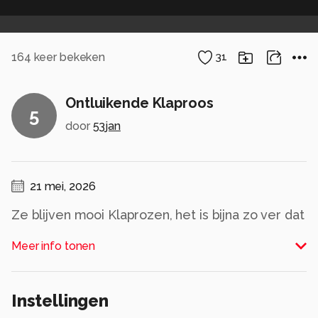
164
keer bekeken
31
Ontluikende Klaproos
5
door
53jan
21 mei, 2026
Ze blijven mooi Klaprozen, het is bijna zo ver dat
deze Klaproos in volle glorie is te bewonderen.
Meer info tonen
(Groot zien)
Iedereen bedankt voor alle reacties en
Instellingen
waarderingen bij mijn vorige upload.