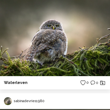
Waterleven
0
0
sabinadevries1980