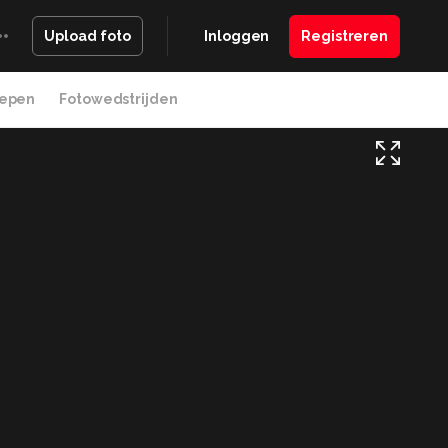
Inloggen
Registreren
Upload foto
epen
Fotowedstrijden