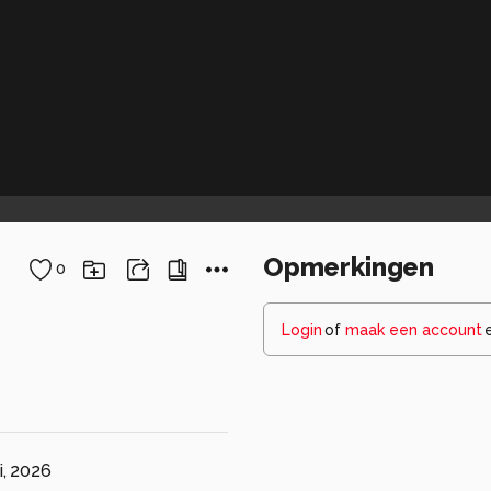
Opmerkingen
0
Login
of
maak een account
i, 2026