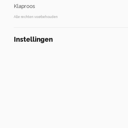
Klaproos
Alle rechten voorbehouden
Instellingen
Gebruikte apparatuur
Canon EOS R 7
EF-S55-250mm f/4-5.6 IS STM
ISO 125 ·
ƒ/4.5 ·
1/320s ·
70mm
Flits uit
Alle foto informatie tonen
Categorie
Natuur