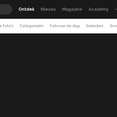
Ontdek
Nieuws
Magazine
Academy
 foto's
Categorieën
Foto van de dag
Galerijen
Gro