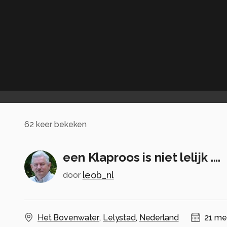
62
keer bekeken
een Klaproos is niet lelijk ....
leob_nl
door
Het Bovenwater
,
Lelystad
,
Nederland
21 me