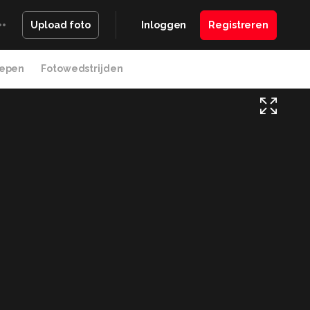
Inloggen
Registreren
Upload foto
epen
Fotowedstrijden