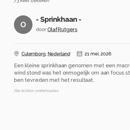
73
keer bekeken
- Sprinkhaan -
O
OlafRutgers
door
Culemborg
,
Nederland
21 mei, 2026
Een kleine sprinkhaan genomen met een macro
wind stond was het onmogelijk om aan focus st
ben tevreden met het resultaat.
Alle rechten voorbehouden
Instellingen
OM-1MarkII
(
OM Digital Solutions
)