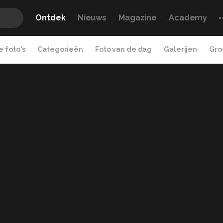
Ontdek
Nieuws
Magazine
Academy
 foto's
Categorieën
Foto van de dag
Galerijen
Gro