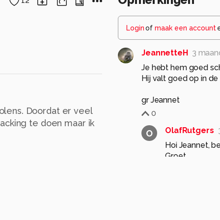
12
Login
of
maak een account
JeannetteH
3 maan
Je hebt hem goed sche
Hij valt goed op in d
gr Jeannet
lens. Doordat er veel
0
acking te doen maar ik
OlafRutgers
O
Hoi Jeannet, be
Groet
Olaf
0