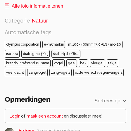
Alle foto informatie tonen
Categorie
Natuur
Automatische tags
olympus corporation
e-m5markiii
m.100-400mm f5.0-6.3 + mc-20
iso 200
diafragma ƒ/13
sluitertijd 1/80s
brandpuntafstand 800mm
vogel
geel
bek
vleugel
takje
veerkracht
zangvogel
zangvogels
oude wereld vliegenvangers
Opmerkingen
Sorteren op
Login
of
maak een account
en discussieer mee!
jvriens
3 maanden geleden