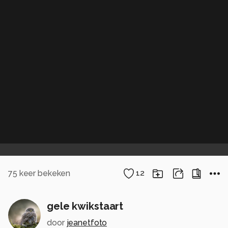
75
keer bekeken
12
gele kwikstaart
door
jeanetfoto