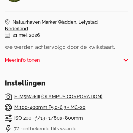
Natuurhaven Marker Wadden
,
Lelystad
,
Nederland
21 mei, 2026
we werden achtervolgd door de kwikstaart.
Alle rechten voorbehouden
Meer info tonen
Instellingen
E-M5MarkIII
(
OLYMPUS CORPORATION
)
M.100-400mm F5.0-6.3 + MC-20
ISO 200 ·
ƒ/13 ·
1/80s ·
800mm
72 · ontbekende flits waarde