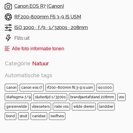
Canon EOS R7
(
Canon
)
RF200-800mm F6.3-9 IS USM
ISO 1000 ·
ƒ/9 ·
1/3200s ·
208mm
Flits uit
Alle foto informatie tonen
Categorie
Natuur
Automatische tags
canon
canon eos r7
rf200-800mm f6.3-9 is usm
iso 1000
diafragma ƒ/9
sluitertijd 1/3200s
brandpuntafstand 208mm
vos
gewervelde
vleeseters
rode vos
wilde dieren
landdier
bond
snuit
canidae
swiftvos