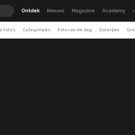
Ontdek
Nieuws
Magazine
Academy
 foto's
Categorieën
Foto van de dag
Galerijen
Gro