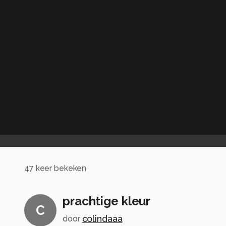
47
keer bekeken
prachtige kleur
C
colindaaa
door