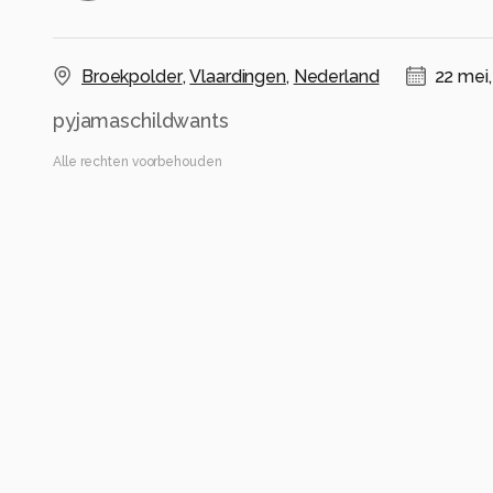
Broekpolder
,
Vlaardingen
,
Nederland
22 mei
pyjamaschildwants
Alle rechten voorbehouden
Instellingen
Canon EOS 2000D
(
Canon
)
EF70-300mm f/4-5.6 IS USM
ISO 320 ·
ƒ/5.6 ·
1/500s ·
300mm
Flitser uit, verplichte modus
Alle foto informatie tonen