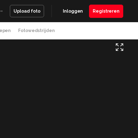
Inloggen
Registreren
Upload foto
epen
Fotowedstrijden