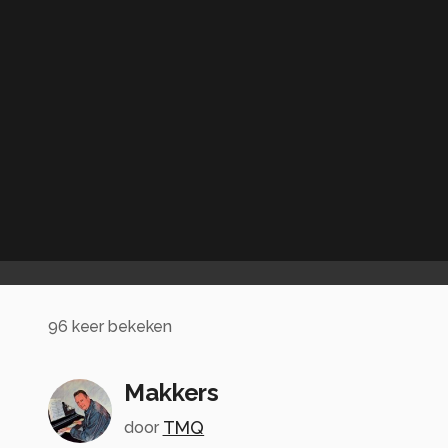
96
keer bekeken
Makkers
TMQ
door