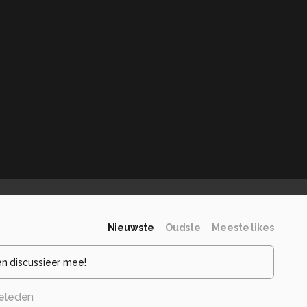
Nieuwste
Oudste
Meeste likes
en discussieer mee!
eleden