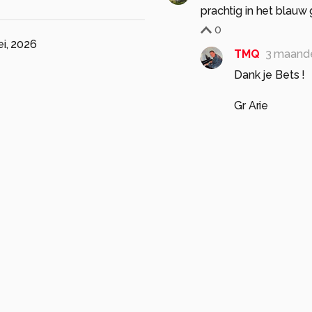
prachtig in het blauw 
0
i, 2026
TMQ
3 maand
Dank je Bets !
Gr Arie
0
jvriens
3 maanden g
mooi beeld
0
TMQ
3 maand
Bedankt jan !
Gr Arie
0