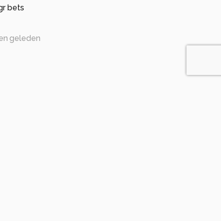
gr bets
en geleden
eleden
en geleden