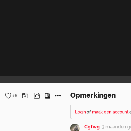
Opmerkingen
16
Login
of
maak een account
Cgfwg
3 maanden g