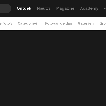
Ontdek
Nieuws
Magazine
Academy
 foto's
Categorieën
Foto van de dag
Galerijen
Gro