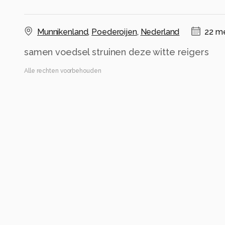
Munnikenland
,
Poederoijen
,
Nederland
22 me
samen voedsel struinen deze witte reigers
Alle rechten voorbehouden
Instellingen
Gebruikte apparatuur
sony A7 mark 4
Alle foto informatie tonen
Categorie
Natuur
Tags