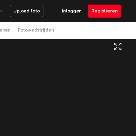
Inloggen
Registreren
Upload foto
epen
Fotowedstrijden