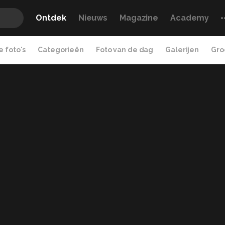
Ontdek
Nieuws
Magazine
Academy
 foto's
Categorieën
Foto van de dag
Galerijen
Gro