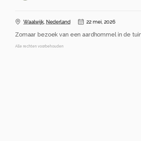
Waalwijk
,
Nederland
22 mei, 2026
Zomaar bezoek van een aardhommel in de tuin
Alle rechten voorbehouden
Instellingen
ILCE-7M3
(
SONY
)
FE 55mm F1.8 ZA
ISO 50 ·
ƒ/1.8 ·
1/2000s ·
55mm
Flitser uit, verplichte modus
Alle foto informatie tonen