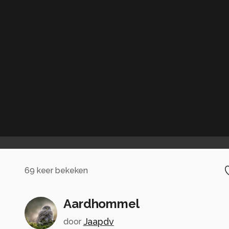
69
keer bekeken
Aardhommel
Jaapdv
door