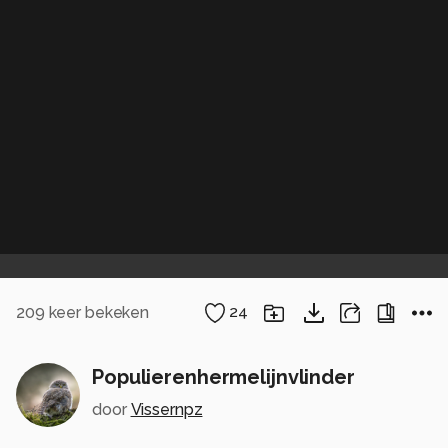
209
keer bekeken
24
Populierenhermelijnvlinder
door
Vissernpz