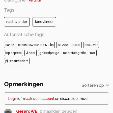
Tags
nachtvlinder
tandvlinder
Automatische tags
canon
canon powershot sx70 hs
iso 200
insect
bestuiver
lepidoptera
vlinder
geleedpotige
macrofotografie
mot
pijlstaartvlinders
Opmerkingen
Sorteren op
Login
of
maak een account
en discussieer mee!
GerardWB
2 maanden geleden