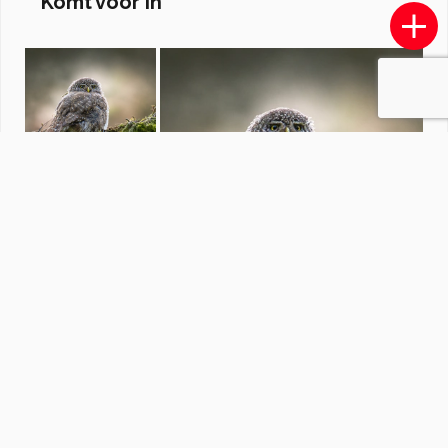
Komt voor in
Nachtvlinders
door
Vissernpz
·
71 foto's
Soortgelijke foto's