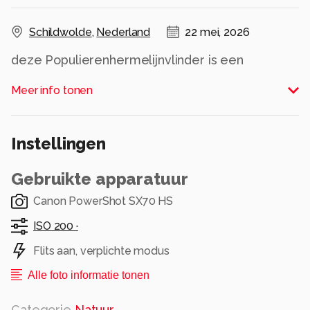
Schildwolde
,
Nederland
22 mei, 2026
deze Populierenhermelijnvlinder is een
nachtvlinder en behoord tot de familie van de
Meer info tonen
tandvlinders.
Alle rechten voorbehouden
Instellingen
Gebruikte apparatuur
Canon PowerShot SX70 HS
ISO 200 ·
Flits aan, verplichte modus
Alle foto informatie tonen
Categorie
Natuur