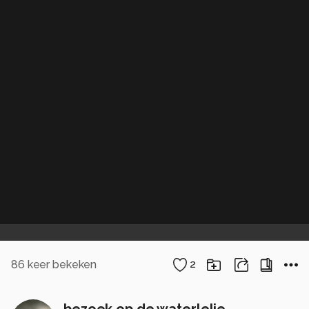
86
keer bekeken
2
bezoek op de waterlelie