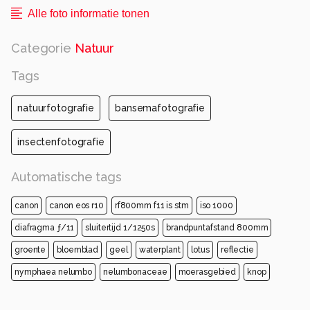
Alle foto informatie tonen
Categorie
Natuur
Tags
natuurfotografie
bansemafotografie
insectenfotografie
Automatische tags
canon
canon eos r10
rf800mm f11 is stm
iso 1000
diafragma ƒ/11
sluitertijd 1/1250s
brandpuntafstand 800mm
groente
bloemblad
geel
waterplant
lotus
reflectie
nymphaea nelumbo
nelumbonaceae
moerasgebied
knop