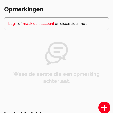
Opmerkingen
Login
of
maak een account
en discussieer mee!
Wees de eerste die een opmerking
achterlaat.