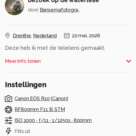
door
Bansemafotografie
Drenthe
,
Nederland
22 mei, 2026
Deze heb ik met de telelens gemaakt.
Alle rechten voorbehouden
Meer info tonen
Instellingen
Canon EOS R10
(
Canon
)
RF800mm F11 IS STM
ISO 1000 ·
ƒ/11 ·
1/1250s ·
800mm
Flits uit