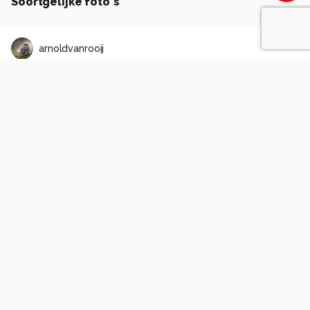
Soortgelijke foto's
arnoldvanrooij
Black or white
0
0