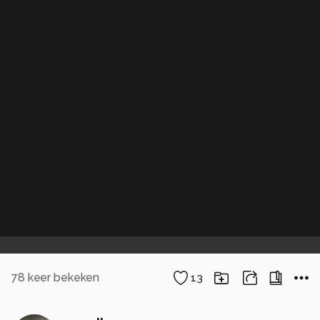
78
keer bekeken
13