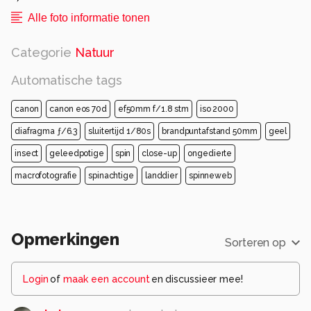
Alle foto informatie tonen
Categorie
Natuur
Automatische tags
canon
canon eos 70d
ef50mm f/1.8 stm
iso 2000
diafragma ƒ/6.3
sluitertijd 1/80s
brandpuntafstand 50mm
geel
insect
geleedpotige
spin
close-up
ongedierte
macrofotografie
spinachtige
landdier
spinneweb
Opmerkingen
Sorteren op
Login
of
maak een account
en discussieer mee!