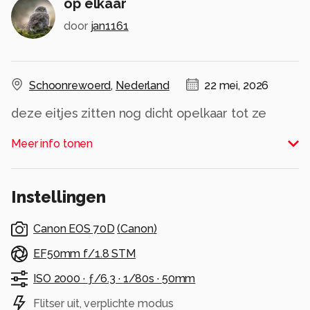
op elkaar
door
jan1161
Schoonrewoerd
,
Nederland
22 mei, 2026
deze eitjes zitten nog dicht opelkaar tot ze
uitkomen
Meer info tonen
Alle rechten voorbehouden
Instellingen
Canon EOS 70D
(
Canon
)
EF50mm f/1.8 STM
ISO 2000 ·
ƒ/6.3 ·
1/80s ·
50mm
Flitser uit, verplichte modus