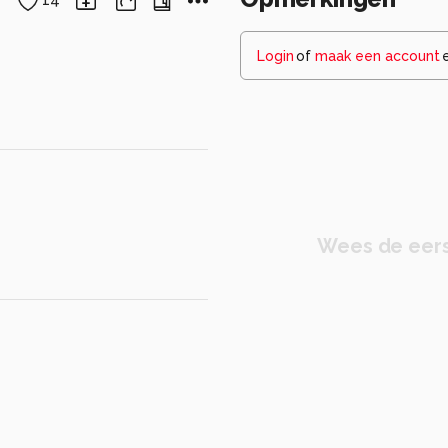
14
Login
of
maak een account
Wees de eers