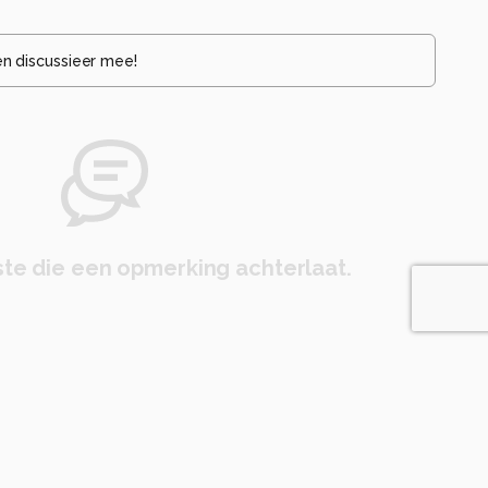
en discussieer mee!
te die een opmerking achterlaat.