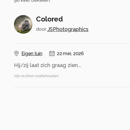
98
keer bekeken
Colored
JSPhotographics
door
Eigen tuin
22 mei, 2026
Hij/zij laat zich graag zien...
Alle rechten voorbehouden
Instellingen
Canon EOS 70D
(
Canon
)
17-70mm