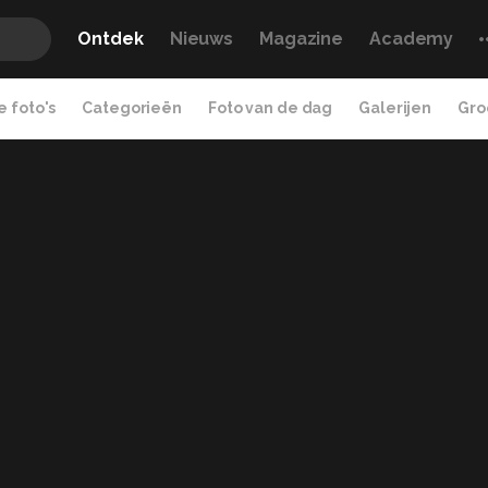
Ontdek
Nieuws
Magazine
Academy
 foto's
Categorieën
Foto van de dag
Galerijen
Gro