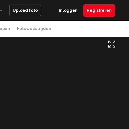
Inloggen
Registreren
Upload foto
epen
Fotowedstrijden