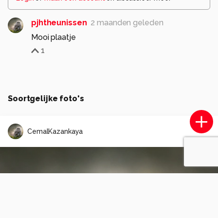
pjhtheunissen
2 maanden geleden
Mooi plaatje
1
Soortgelijke foto's
CemalKazankaya