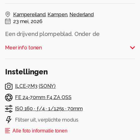
Kampereiland
,
Kampen
,
Nederland
23 mei, 2026
Een drijvend plompeblad. Onder de
waterspiegel nog enkele 'aankomende'
Meer info tonen
bladeren te zien. Mijn oog werd gevangen door
de relatieve rust op het bewegende water. Een
tafereeltje waarvan ik het de moeite waard
Instellingen
vond om het beter te bekijken. Soms is het
beter om je aan de omstandigheden aan te
ILCE-7M3
(
SONY
)
passen dan je er tegen te verzetten......
FE 24-70mm F4 ZA OSS
Alle rechten voorbehouden
ISO 160 ·
ƒ/4 ·
1/125s ·
70mm
Flitser uit, verplichte modus
Alle foto informatie tonen