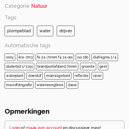
Categorie
Natuur
Tags
plompeblad
water
drijven
Automatische tags
sony
ilce-7m3
fe 24-70mm f4 za oss
iso 160
diafragma ƒ/4
sluitertijd 1/125s
brandpuntafstand 70mm
groente
geel
waterplant
vloeistof
moerasgebied
reflectie
vijver
macrofotografie
waterweegbree
dauw
Opmerkingen
Login
of
maak een account
en discussieer mee!