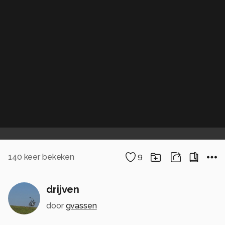
140
keer bekeken
9
drijven
door
gvassen