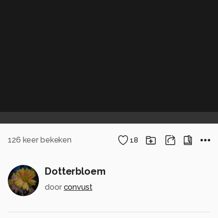
126
keer bekeken
18
Dotterbloem
door
convust