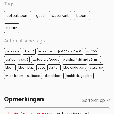
Tags
dotterbloem
geel
waterkant
bloem
natuur
Automatische tags
panasonic
dc-gx9
lumix g vario 45-200/f4.0-5.6ii
iso 200
diafragma ƒ/5.6
sluitertijd 1/1000s
brandpuntafstand 189mm
bloem
bloemblad
geel
planten
bloeiende plant
close-up
wilde bloem
stuifmeel
dotterbloem
kruidachtige plant
Opmerkingen
Sorteren op
Login
of
maak een account
en discussieer mee!