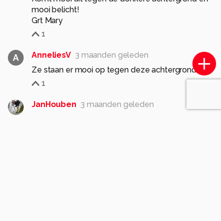
mooi belicht!
Grt Mary
1
AnneliesV
3 maanden geleden
A
Ze staan er mooi op tegen deze achtergrond
1
JanHouben
3 maanden geleden
Een mooie natuurfoto van Dotterbloemen.
Goede compositie, belichting en scherpte.
Groet, Jan
1
Meer opmerkingen tonen
Komt voor in