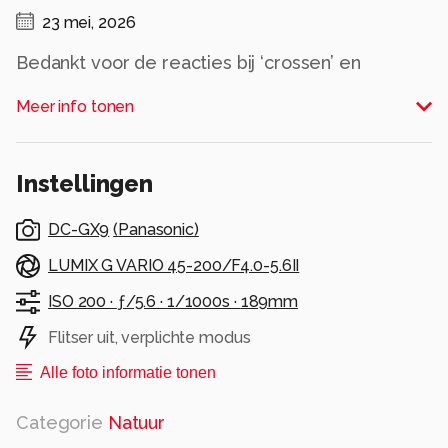
23 mei, 2026
Bedankt voor de reacties bij ‘crossen’ en
‘Kasteel Keppel’.
Meer info tonen
Alle rechten voorbehouden
Instellingen
DC-GX9
(
Panasonic
)
LUMIX G VARIO 45-200/F4.0-5.6II
ISO 200 ·
ƒ/5.6 ·
1/1000s ·
189mm
Flitser uit, verplichte modus
Alle foto informatie tonen
Categorie
Natuur