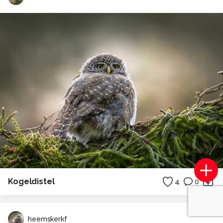
Kogeldistel
4
0
heemskerkf