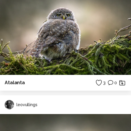
Atalanta
3
0
leovullings