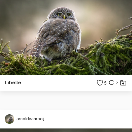
Libelle
5
2
arnoldvanrooij