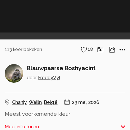
113
keer bekeken
18
Blauwpaarse Boshyacint
door
FreddyVyt
Chanly
,
Wellin
,
België
23 mei, 2026
Meest voorkomende kleur
Alle rechten voorbehouden
Meer info tonen