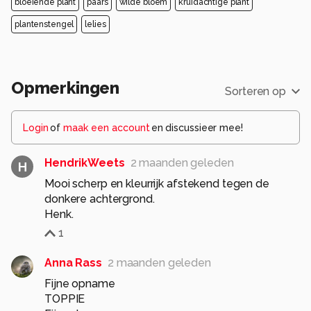
bloeiende plant
paars
wilde bloem
kruidachtige plant
plantenstengel
lelies
Opmerkingen
Sorteren op
Login
of
maak een account
en discussieer mee!
HendrikWeets
2 maanden geleden
H
Mooi scherp en kleurrijk afstekend tegen de
donkere achtergrond.
Henk.
1
Anna Rass
2 maanden geleden
Fijne opname
TOPPIE