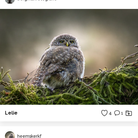
Lelie
4
1
heemskerkf