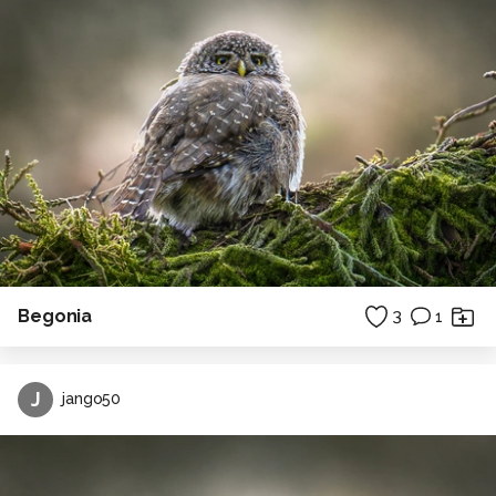
Begonia
3
1
J
jango50