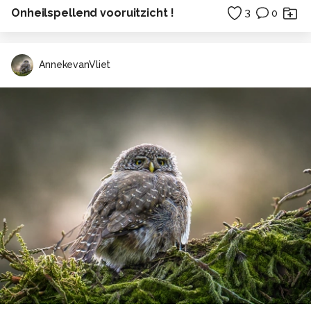
Onheilspellend vooruitzicht !
3
0
AnnekevanVliet