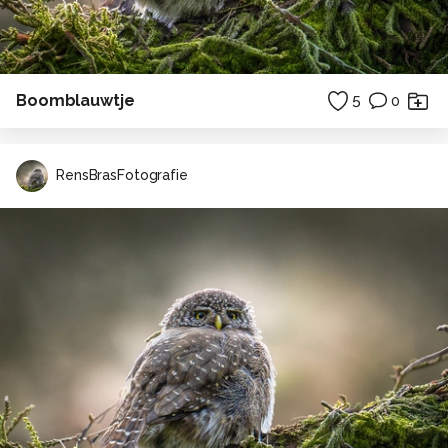
Boomblauwtje
5
0
RensBrasFotografie