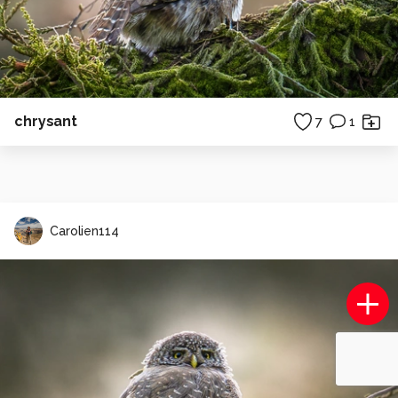
chrysant
7
1
Carolien114