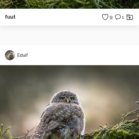
fuut
9
1
Eduif