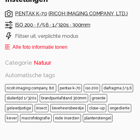
PENTAX K-70
(
RICOH IMAGING COMPANY, LTD.
)
ISO 200 ·
ƒ/5.6 ·
1/320s ·
300mm
Flitser uit, verplichte modus
Alle foto informatie tonen
Categorie
Natuur
Automatische tags
ricoh imaging company, ltd.
pentax k-70
iso 200
diafragma ƒ/5.6
sluitertijd 1/320s
brandpuntafstand 300mm
groente
geleedpotige
insect
lieveheersbeestje
close-up
ongedierte
kever
macrofotografie
rode insecten
plantenstengel