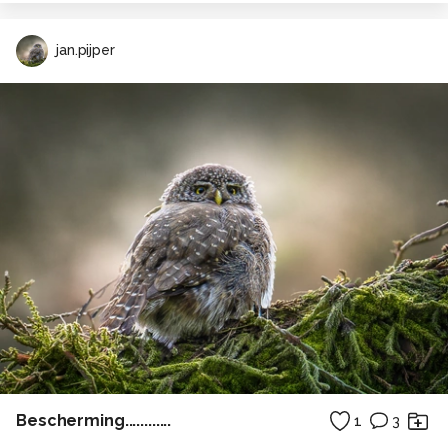
jan.pijper
Bescherming............
1
3