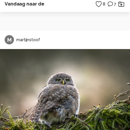
Vandaag naar de
8
7
M
martijnstoof