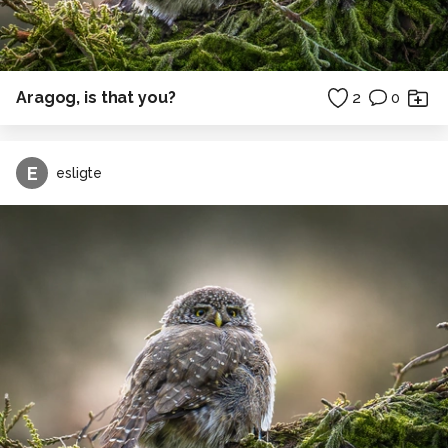
Aragog, is that you?
2
0
E
esligte