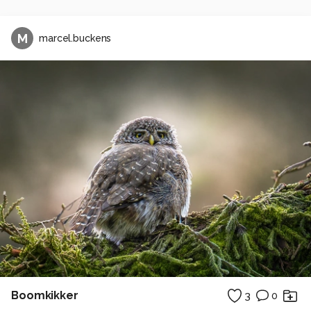
M
marcel.buckens
Boomkikker
3
0