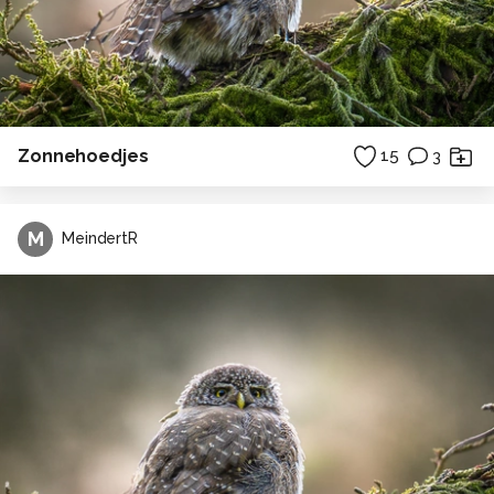
Zonnehoedjes
15
3
M
MeindertR