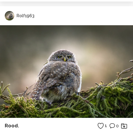
Rolf1963
Rood.
1
0