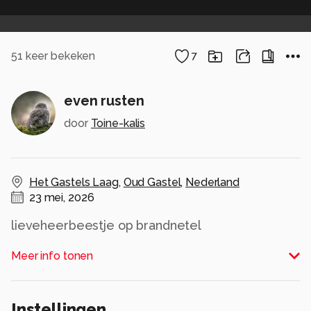
51
keer bekeken
7
even rusten
door
Toine-kalis
Het Gastels Laag
,
Oud Gastel
,
Nederland
23 mei, 2026
lieveheerbeestje op brandnetel
Alle rechten voorbehouden
Meer info tonen
Instellingen