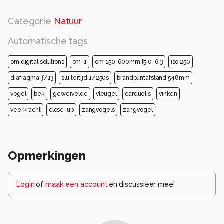
Categorie
Natuur
Automatische tags
om digital solutions
om-1
om 150-600mm f5.0-6.3
iso 250
diafragma ƒ/13
sluitertijd 1/250s
brandpuntafstand 548mm
vogel
bek
gewervelde
vleugel
carduelis
vinken
veerkracht
close-up
zangvogels
zangvogel
Opmerkingen
Login
of
maak een account
en discussieer mee!