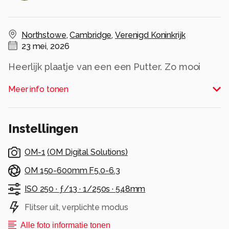
Northstowe
,
Cambridge
,
Verenigd Koninkrijk
23 mei, 2026
Heerlijk plaatje van een een Putter. Zo mooi
close. Wel wat gecropt maar toch. Wat een
Meer info tonen
prachtige kleuren dit vogeltje toch heeft.
Alle rechten voorbehouden
Instellingen
OM-1
(
OM Digital Solutions
)
OM 150-600mm F5.0-6.3
ISO 250 ·
ƒ/13 ·
1/250s ·
548mm
Flitser uit, verplichte modus
Alle foto informatie tonen