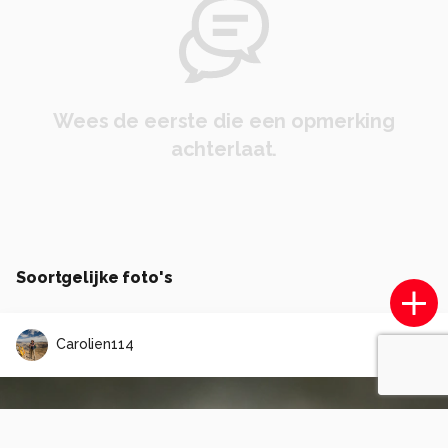
Wees de eerste die een opmerking
achterlaat.
Soortgelijke foto's
Carolien114