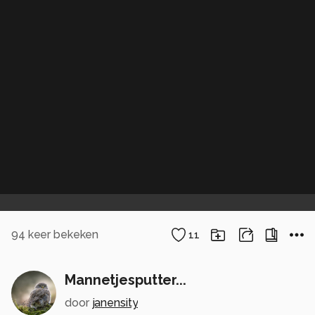
94
keer bekeken
11
Mannetjesputter...
door
janensity