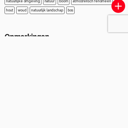
natuurlijke omgeving
natuur
boom
atmosferisch fenomeen
hout
woud
natuurlijk landschap
bos
Opmerkingen
Login
of
maak een account
en discussieer mee!
Wees de eerste die een opmerking
achterlaat.