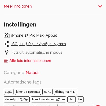
Alle rechten voorbehouden
Meer info tonen
Instellingen
iPhone 13 Pro Max
(
Apple
)
ISO 50 ·
ƒ/1.5 ·
1/3165s ·
5.7mm
Flits uit, automatische modus
Alle foto informatie tonen
Categorie
Natuur
Automatische tags
apple
iphone 13 pro max
iso 50
diafragma ƒ/1.5
sluitertijd 1/3165s
brandpuntafstand 5.7mm
blad
tak