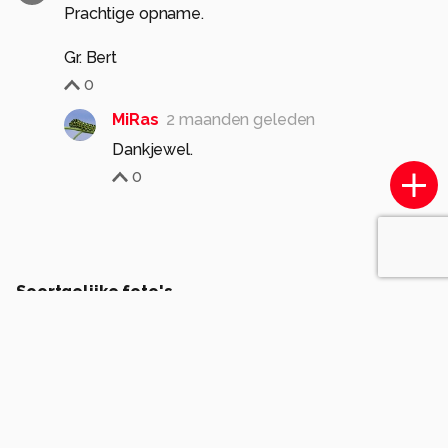
Prachtige opname.
Gr. Bert
0
MiRas
2 maanden geleden
0
Soortgelijke foto's
Eduif