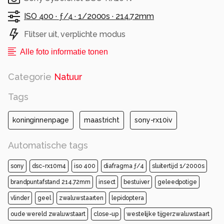
ISO 400 ·
ƒ/4 ·
1/2000s ·
214.72mm
Flitser uit, verplichte modus
Alle foto informatie tonen
Categorie
Natuur
Tags
koninginnenpage
maastricht
sony-rx10iv
Automatische tags
sony
dsc-rx10m4
iso 400
diafragma ƒ/4
sluitertijd 1/2000s
brandpuntafstand 214.72mm
insect
bestuiver
geleedpotige
vlinder
geel
zwaluwstaarten
lepidoptera
oude wereld zwaluwstaart
close-up
westelijke tijgerzwaluwstaart