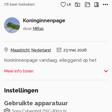
78
keer bekeken
18
Koninginnenpage
door
MiRas
Maastricht
,
Nederland
23 mei, 2026
Konininnenpage vandaag, eileggend op het
wortel groen.
Meer info tonen
Alle rechten voorbehouden
Instellingen
Gebruikte apparatuur
Sony Cybershot DSC-RX10 IV