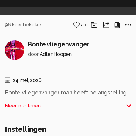
96
keer bekeken
20
Bonte vliegenvanger..
door
AdtenHoopen
24 mei, 2026
Bonte vliegenvanger man heeft belangstelling
voor een nestkastje. Opvallend zijn de grote
Meer info tonen
ogen van vliegenvangers.
Alle rechten voorbehouden
Instellingen