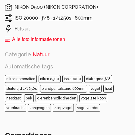
NIKON D500
(
NIKON CORPORATION
)
ISO 20000 ·
ƒ/8 ·
1/1250s ·
600mm
Flits uit
Alle foto informatie tonen
Categorie
Natuur
Automatische tags
nikon corporation
nikon d500
iso 20000
diafragma ƒ/8
sluitertijd 1/1250s
brandpuntafstand 600mm
vogel
hout
nestkast
bek
dierenbenodigdheden
vogels te koop
veerkracht
zangvogels
zangvogel
vogelvoeder