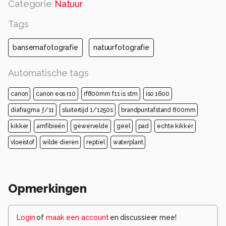
Categorie
Natuur
Tags
bansemafotografie
natuurfotografie
Automatische tags
canon
canon eos r10
rf800mm f11 is stm
iso 1600
diafragma ƒ/11
sluitertijd 1/1250s
brandpuntafstand 800mm
kikker
amfibieën
gewervelde
geel
pad
echte kikker
vloeistof
wilde dieren
reptiel
waterplant
Opmerkingen
Login
of
maak een account
en discussieer mee!