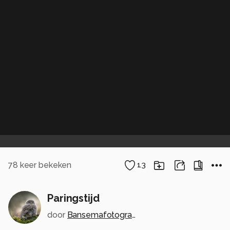
78
keer bekeken
13
Paringstijd
door
Bansemafotografie