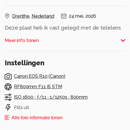
Drenthe
,
Nederland
24 mei, 2026
Deze plaat heb ik vast gelegd met de telelens
Alle rechten voorbehouden
Meer info tonen
Instellingen
Canon EOS R10
(
Canon
)
RF800mm F11 IS STM
ISO 1600 ·
ƒ/11 ·
1/1250s ·
800mm
Flits uit
Alle foto informatie tonen