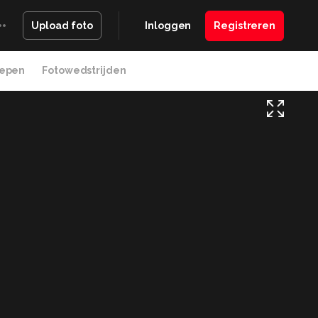
Inloggen
Registreren
Upload foto
epen
Fotowedstrijden