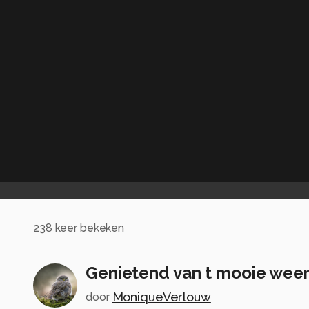
238
keer bekeken
Genietend van t mooie wee
MoniqueVerlouw
door