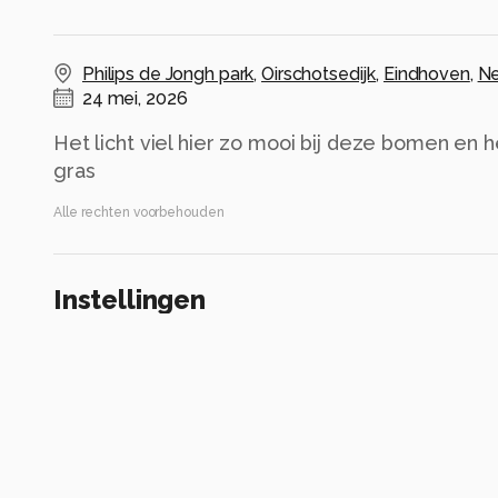
Philips de Jongh park
,
Oirschotsedijk
,
Eindhoven
,
Ne
24 mei, 2026
Het licht viel hier zo mooi bij deze bomen en h
gras
Alle rechten voorbehouden
Instellingen
Gebruikte apparatuur
Nikon D5600
ISO 500 ·
ƒ/9 ·
1/80s ·
44mm
Flitser uit, verplichte modus