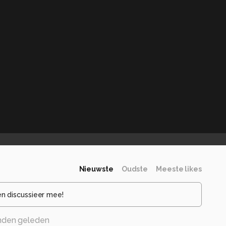
Nieuwste
Oudste
Meeste likes
en discussieer mee!
nden geleden