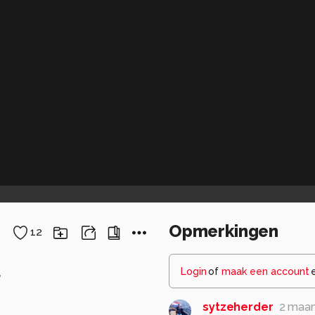
Opmerkingen
12
Login
of
maak een account
r
sytzeherder
2 maa