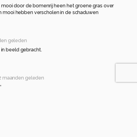
eel mooi door de bomenrij heen het groene gras over
ich mooi hebben verscholen in de schaduwen
den geleden
in beeld gebracht.
2 maanden geleden
!