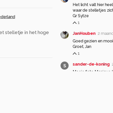
Het licht valt hier h
waar de stelletjes z
Gr Sytze
derland
1
et stelletje in het hoge
JanHouben
2 maan
Goed gezien en mooi 
Groet, Jan
1
sander-de-koning
S
Mooie foto Monique !
1