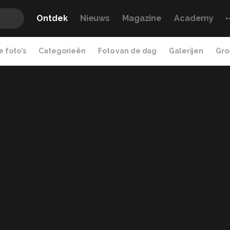
Ontdek
Nieuws
Magazine
Academy
 foto's
Categorieën
Foto van de dag
Galerijen
Gro