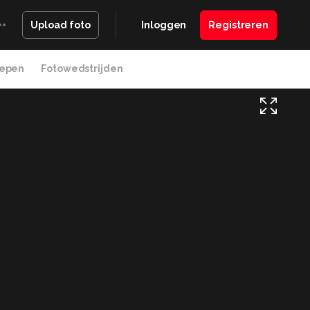
Inloggen
Registreren
Upload foto
epen
Fotowedstrijden