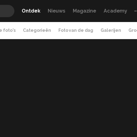
Ontdek
Nieuws
Magazine
Academy
 foto's
Categorieën
Foto van de dag
Galerijen
Gro