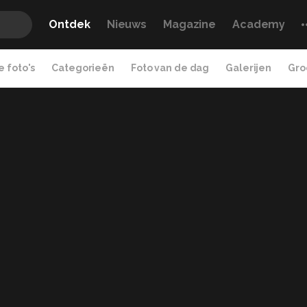
Ontdek
Nieuws
Magazine
Academy
 foto's
Categorieën
Foto van de dag
Galerijen
Gro