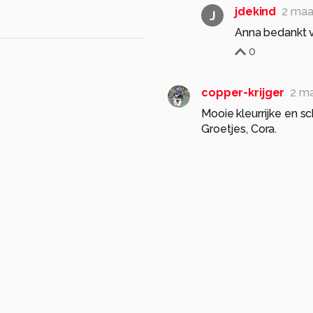
jdekind
2 maa
J
Anna bedankt v
0
copper-krijger
2 m
Mooie kleurrijke en sc
Groetjes, Cora.
0
jdekind
2 maa
J
Cora bedankt v
0
de-lasser2019
2 ma
een mooie opname, de 
gr, Gerard
/11
sluitertijd 1/640s
0
r
reeën
wei
witstaarthert