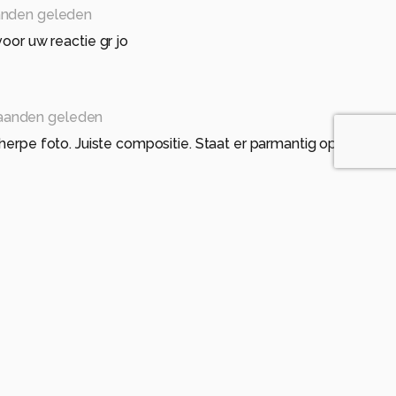
nden geleden
oor uw reactie gr jo
aanden geleden
herpe foto. Juiste compositie. Staat er parmantig op.
nden geleden
oor uw reactie gr jo
anden geleden
compositie, kleuren, scherpte en belichting zijn top.