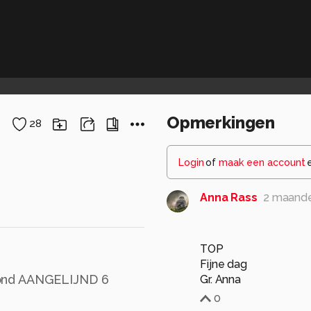
Opmerkingen
28
Login
of
maak een account
Anna Rass
2 maand
TOP
Fijne dag
hond AANGELIJND 6
Gr. Anna
0