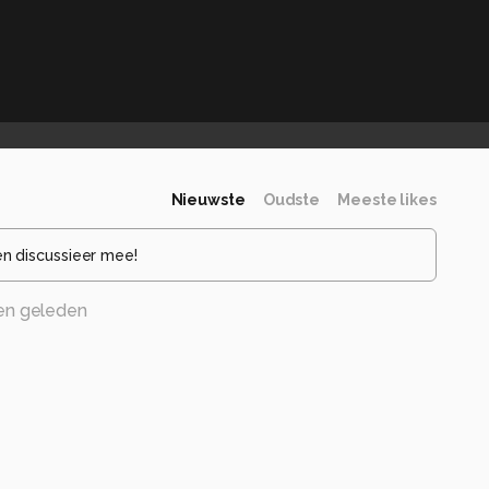
Nieuwste
Oudste
Meeste likes
en discussieer mee!
en geleden