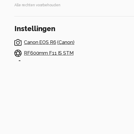
Alle rechten voorbehouden
Instellingen
Canon EOS R6
(
Canon
)
RF600mm F11 IS STM
ISO 3200 ·
ƒ/11 ·
1/640s ·
600mm
Flits uit
Alle foto informatie tonen
Categorie
Natuur
Automatische tags
canon
canon eos r6
rf600mm f11 is stm
iso 3200
diafragma ƒ
brandpuntafstand 600mm
hert
wilde dieren
antilope
landdie