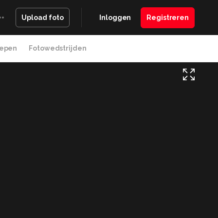
Inloggen
Registreren
Upload foto
epen
Fotowedstrijden