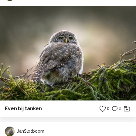
Even bij tanken
0
0
JanSlotboom