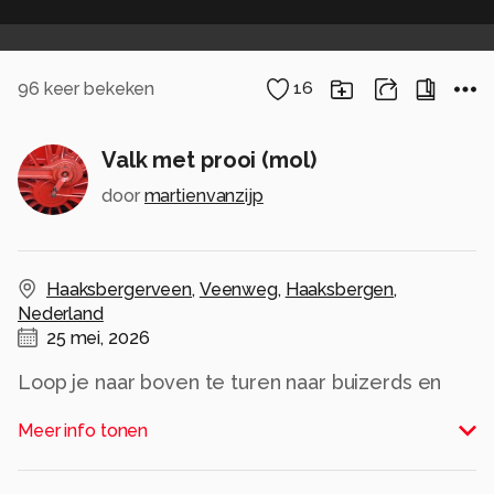
96
keer bekeken
16
Valk met prooi (mol)
door
martienvanzijp
Haaksbergerveen
,
Veenweg
,
Haaksbergen
,
Nederland
25 mei, 2026
Loop je naar boven te turen naar buizerds en
valken heb je opeens het gevoel dat je bekeken
Meer info tonen
wordt: dat klopte, pal boven mij liet hij zich rustig
fotograferen