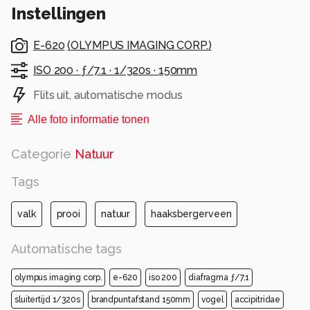
Alle rechten voorbehouden
Instellingen
E-620
(
OLYMPUS IMAGING CORP.
)
ISO 200 ·
ƒ/7.1 ·
1/320s ·
150mm
Flits uit, automatische modus
Alle foto informatie tonen
Categorie
Natuur
Tags
valk
prooi
natuur
haaksbergerveen
Automatische tags
olympus imaging corp.
e-620
iso 200
diafragma ƒ/7.1
sluitertijd 1/320s
brandpuntafstand 150mm
vogel
accipitridae