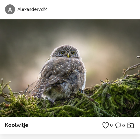
A
AlexandervdM
Koolwitje
0
0