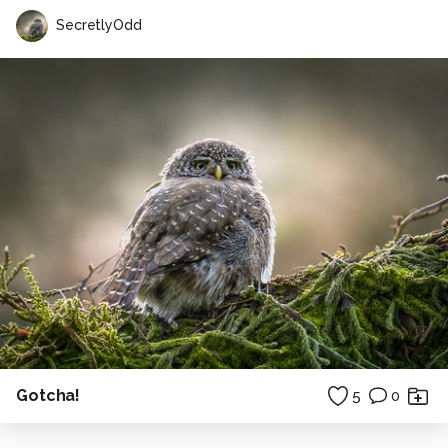
SecretlyOdd
Gotcha!
5
0