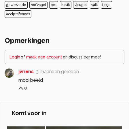
gewervelde
roofvogel
bek
havik
vleugel
valk
takje
accipitriformes
Opmerkingen
Login
of
maak een account
en discussieer mee!
jvriens
3 maanden geleden
mooi beeld
0
Komt voor in