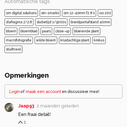
Automatische tags
om digital solutions
om-1markii
om 12-40mm f2.8 ii
iso 200
diafragma ƒ/2.8
sluitertijd 1/5000s
brandpuntafstand 40mm
bloem
bloemblad
paars
close-up
bloeiende plant
macrofotografie
wilde bloem
kruidachtige plant
krokus
stuifmeel
Opmerkingen
Login
of
maak een account
en discussieer mee!
Jaap93
2 maanden geleden
Een fraai detail!
1