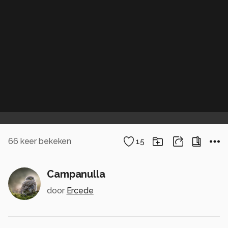
66
keer bekeken
15
Campanulla
door
Ercede