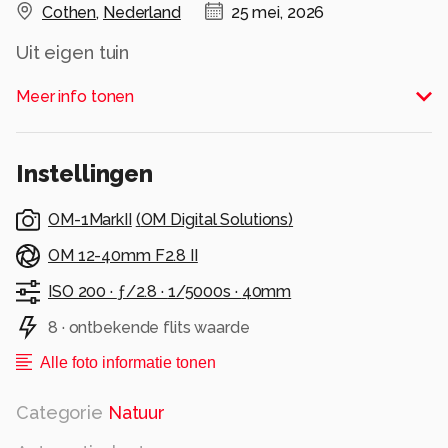
Cothen
,
Nederland
25 mei, 2026
Uit eigen tuin
Alle rechten voorbehouden
Meer info tonen
Instellingen
OM-1MarkII
(
OM Digital Solutions
)
OM 12-40mm F2.8 II
ISO 200 ·
ƒ/2.8 ·
1/5000s ·
40mm
8 · ontbekende flits waarde
Alle foto informatie tonen
Categorie
Natuur