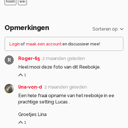
hoorn
wei
Opmerkingen
Sorteren op
Login
of
maak een account
en discussieer mee!
Roger-65
2 maanden geleden
R
Heel mooi deze foto van dit Reebokje.
1
lina-von-d
2 maanden geleden
Een hele fraai opname van het reebokje in ee
prachtige setting Lucas .
Groetjes Lina
1