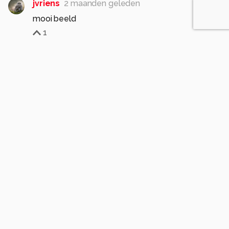
jvriens
2 maanden geleden
mooi beeld
1
Soortgelijke foto's
CemalKazankaya