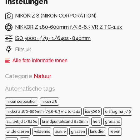
Instellingen
NIKON Z 8
(
NIKON CORPORATION
)
NIKKOR Z 180-600mm f/5.6-6.3 VR Z TC-1.4x
ISO 5000 ·
ƒ/9 ·
1/640s ·
840mm
Flits uit
Alle foto informatie tonen
Categorie
Natuur
Automatische tags
nikon corporation
nikon z 8
nikkor z 180-600mm f/5.6-6.3 vr z tc-1.4x
iso 5000
diafragma ƒ/9
sluitertijd 1/640s
brandpuntafstand 840mm
hert
grasland
wilde dieren
wildernis
prairie
grassen
landdier
reeën